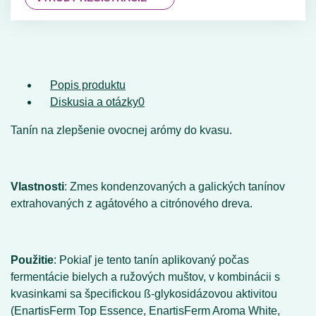
Popis produktu
Diskusia a otázky
0
Tanín na zlepšenie ovocnej arómy do kvasu.
Vlastnosti
: Zmes kondenzovaných a galických tanínov
extrahovaných z agátového a citrónového dreva.
Použitie
: Pokiaľ je tento tanín aplikovaný počas
fermentácie bielych a ružových muštov, v kombinácii s
kvasinkami sa špecifickou ß-glykosidázovou aktivitou
(EnartisFerm Top Essence, EnartisFerm Aroma White,