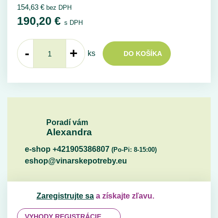
154,63
€
bez DPH
190,20
€
s DPH
-
+
ks
DO KOŠÍKA
Poradí vám
Alexandra
e-shop +421905386807
(Po-Pi: 8-15:00)
eshop@vinarskepotreby.eu
Zaregistrujte sa
a získajte zľavu.
VYHODY REGISTRÁCIE