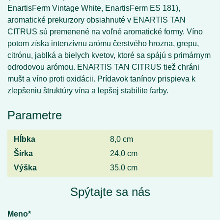
EnartisFerm Vintage White, EnartisFerm ES 181),
aromatické prekurzory obsiahnuté v ENARTIS TAN
CITRUS sú premenené na voľné aromatické formy. Víno
potom získa intenzívnu arómu čerstvého hrozna, grepu,
citrónu, jablká a bielych kvetov, ktoré sa spájú s primárnym
odrodovou arómou. ENARTIS TAN CITRUS tiež chráni
mušt a víno proti oxidácii. Prídavok tanínov prispieva k
zlepšeniu štruktúry vína a lepšej stabilite farby.
Parametre
Hĺbka
8,0 cm
Šírka
24,0 cm
Výška
35,0 cm
Spýtajte sa nás
Meno*