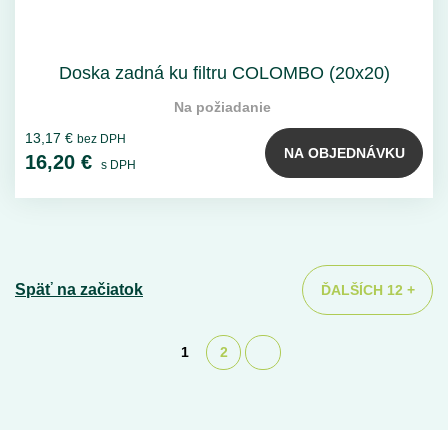
Doska zadná ku filtru COLOMBO (20x20)
Na požiadanie
13,17 €
bez DPH
NA OBJEDNÁVKU
16,20 €
s DPH
Späť na začiatok
ĎALŠÍCH 12 +
1
2