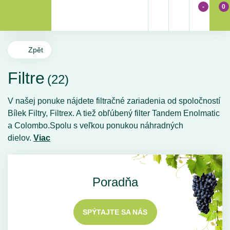
-
0
Zpět
Filtre
(22)
V našej ponuke nájdete filtračné zariadenia od spoločností
Bílek Filtry, Filtrex. A tiež obľúbený filter Tandem Enolmatic
a Colombo.Spolu s veľkou ponukou náhradných
dielov.
Viac
Poradňa
SPÝTAJTE SA NÁS