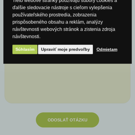
Tieto webové stránky používajú súbory cookies a
ďalšie sledovacie nástroje s cieľom vylepšenia
používateľského prostredia, zobrazenia
E-mail*
prispôsobeného obsahu a reklám, analýzy
návštevnosti webových stránok a zistenia zdroja
návštevnosti.
Komentár
Súhlasím
Upraviť moje predvoľby
Odmietam
ODOSLAŤ OTÁZKU