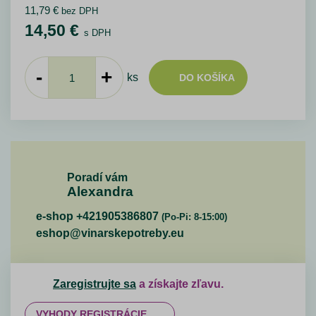
11,79
€
bez DPH
14,50
€
s DPH
-
+
ks
DO KOŠÍKA
Poradí vám
Alexandra
e-shop +421905386807
(Po-Pi: 8-15:00)
eshop@vinarskepotreby.eu
Zaregistrujte sa
a získajte zľavu.
VYHODY REGISTRÁCIE