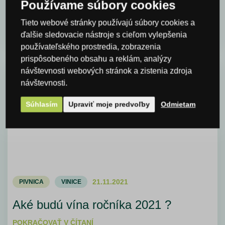
Pre slovenské vinárstvo Dubovský & Grančič sme
Používame súbory cookies
dodali nové sudy Bačvarija Srnec.
Tieto webové stránky používajú súbory cookies a
POKRAČOVAŤ V ČÍTANÍ
ďalšie sledovacie nástroje s cieľom vylepšenia
používateľského prostredia, zobrazenia
prispôsobeného obsahu a reklám, analýzy
návštevnosti webových stránok a zistenia zdroja
návštevnosti.
Súhlasím
Upraviť moje predvoľby
Odmietam
21.11.2021
PIVNICA
VINICE
Aké budú vína ročníka 2021 ?
POKRAČOVAŤ V ČÍTANÍ