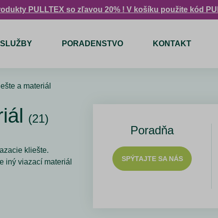
rodukty PULLTEX so zľavou 20% ! V košíku použite kód P
SLUŽBY
PORADENSTVO
KONTAKT
iešte a materiál
iál
(21)
Poradňa
zacie kliešte.
SPÝTAJTE SA NÁS
 iný viazací materiál