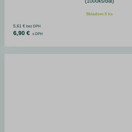
(1000ks/bal)
Skladom 5 ks
5,61 €
bez DPH
6,90 €
s DPH