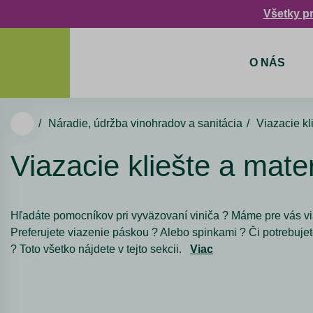
Všetky p
O NÁS
Náradie, údržba vinohradov a sanitácia
Viazacie kl
Viazacie kliešte a mater
Hľadáte pomocníkov pri vyväzovaní viniča ? Máme pre vás via
Preferujete viazenie páskou ? Alebo spinkami ? Či potrebujete
? Toto všetko nájdete v tejto sekcii.
Viac