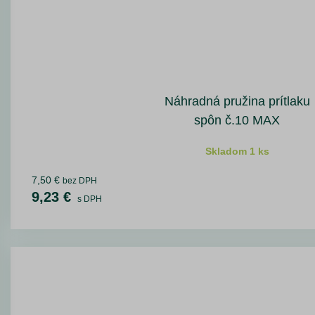
Náhradná pružina prítlaku
spôn č.10 MAX
Skladom 1 ks
7,50 €
bez DPH
9,23 €
s DPH