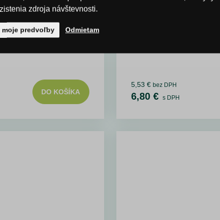
istenia zdroja návštevnosti.
ť moje predvoľby
Odmietam
5,53 €
bez DPH
DO KOŠÍKA
6,80 €
s DPH