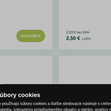
2,03 €
bez DPH
DO KOŠÍKA
2,50 €
s DPH
úbory cookies
 používajú súbory cookies a ďalšie sledovacie nástroje s cieľ
stredia, zobrazenia prispôsobeného obsahu a reklám, analýzy 