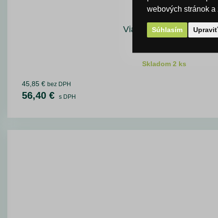
webových stránok a z
Viazacie kliešte MAX
Súhlasím
Upravi
Skladom 2 ks
45,85 €
bez DPH
56,40 €
s DPH