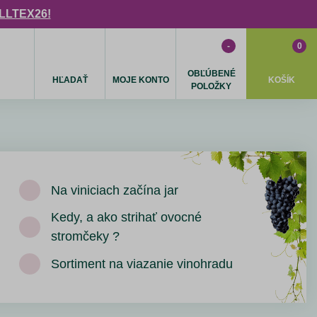
ULLTEX26!
-
0
OBĽÚBENÉ
HĽADAŤ
MOJE KONTO
KOŠÍK
POLOŽKY
Na viniciach začína jar
Kedy, a ako strihať ovocné
stromčeky ?
Sortiment na viazanie vinohradu