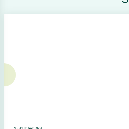
76,91 €
bez DPH