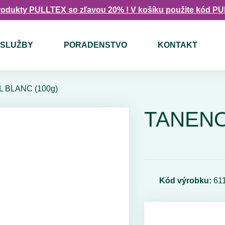
rodukty PULLTEX so zľavou 20% ! V košíku použite kód P
SLUŽBY
PORADENSTVO
KONTAKT
 BLANC (100g)
TANENO
Kód výrobku:
61