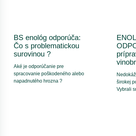
BS enológ odporúča:
ENO
Čo s problematickou
ODP
surovinou ?
prípra
vinob
Aké je odporúčanie pre
spracovanie poškodeného alebo
Nedokáže
napadnutého hrozna ?
širokej 
Vybrali 