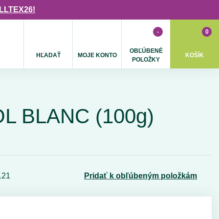
ULLTEX26!
-
0
OBĽÚBENÉ
HĽADAŤ
MOJE KONTO
KOŠÍK
POLOŽKY
L BLANC (100g)
121
Pridať k obľúbeným položkám