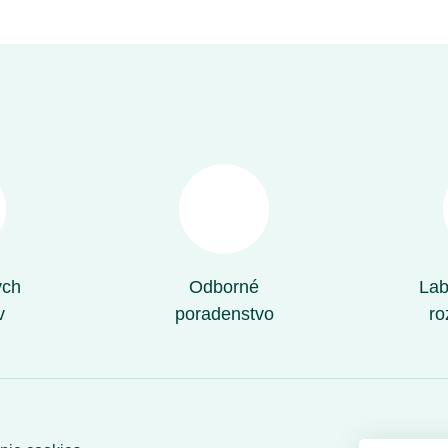
ých
Odborné
Lab
v
poradenstvo
ro