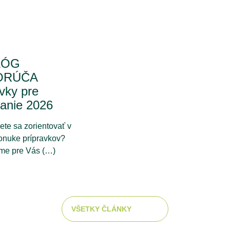
LÓG
ORÚČA
vky pre
ranie 2026
te sa zorientovať v
ponuke prípravkov?
sme pre Vás (…)
VŠETKY ČLÁNKY