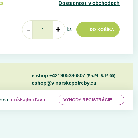
ks
Dostupnosť v obchodoch
-
+
ks
DO KOŠÍKA
e-shop +421905386807
(Po-Pi: 8-15:00)
eshop@vinarskepotreby.eu
e sa
a získajte zľavu.
VYHODY REGISTRÁCIE