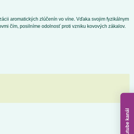
lizácii aromatických zlúčenín vo víne. Vďaka svojim fyzikálnym
ovmi čím, posilníme odolnosť proti vzniku kovových zákalov.
Youtube kanál