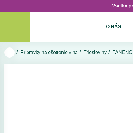
Všetky p
O NÁS
Prípravky na ošetrenie vína
Triesloviny
TANENOL