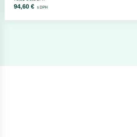
94,60 €
s DPH