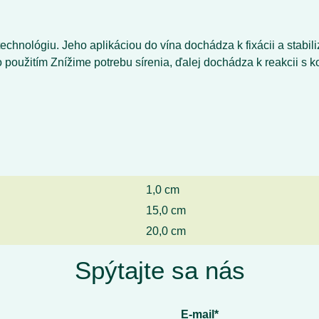
technológiu. Jeho aplikáciou do vína dochádza k fixácii a stabi
 použitím Znížime potrebu sírenia, ďalej dochádza k reakcii s k
1,0 cm
15,0 cm
20,0 cm
Spýtajte sa nás
E-mail*