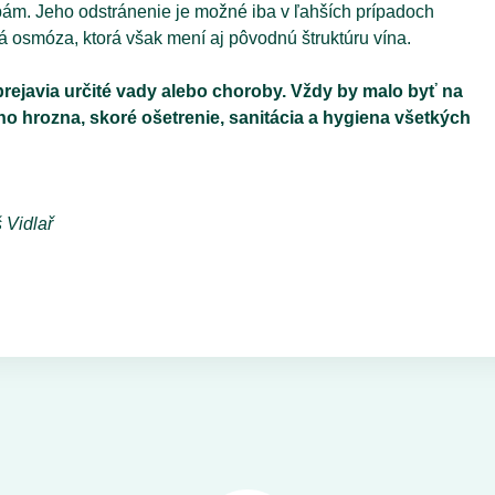
bám. Jeho odstránenie je možné iba v ľahších prípadoch
 osmóza, ktorá však mení aj pôvodnú štruktúru vína.
rejavia určité vady alebo choroby. Vždy by malo byť na
 hrozna, skoré ošetrenie, sanitácia a hygiena všetkých
 Vidlař