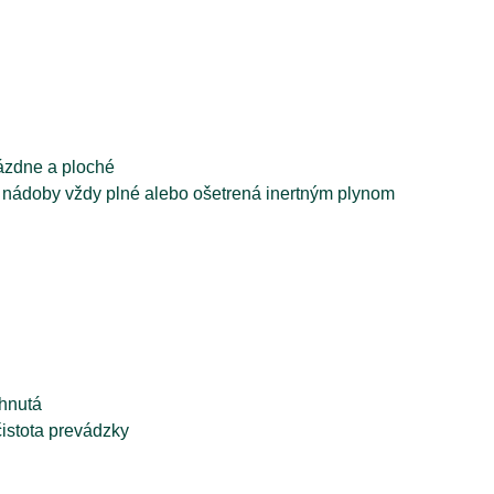
rázdne a ploché
, nádoby vždy plné alebo ošetrená inertným plynom
chnutá
istota prevádzky