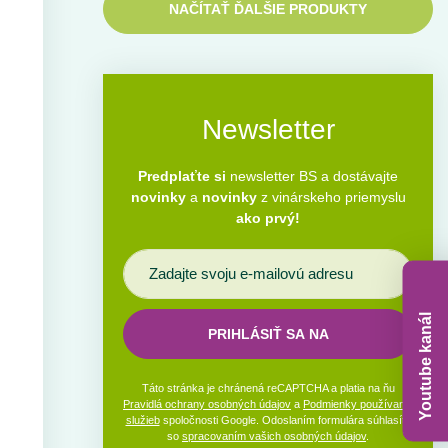
NAČÍTAŤ ĎALŠIE PRODUKTY
Newsletter
Predplaťte si
newsletter BS a dostávajte
novinky
a
novinky
z vinárskeho priemyslu
ako prvý!
Youtube kanál
PRIHLÁSIŤ SA NA
Táto stránka je chránená reCAPTCHA a platia na ňu
Pravidlá ochrany osobných údajov
a
Podmienky používania
služieb
spoločnosti Google. Odoslaním formulára súhlasíte
so
spracovaním vašich osobných údajov
.