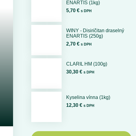
ENARTIS (1kg)
5,70 €
s DPH
WINY - Disiričitan draselný
ENARTIS (250g)
2,70 €
s DPH
CLARIL HM (100g)
30,30 €
s DPH
Kyselina vínna (1kg)
12,30 €
s DPH