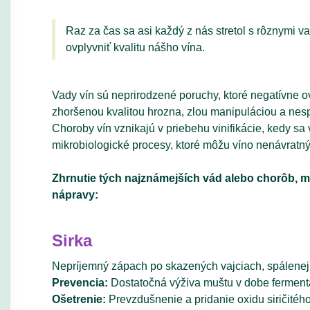
Raz za čas sa asi každý z nás stretol s rôznymi
ovplyvniť kvalitu nášho vína.
Vady vín sú neprirodzené poruchy, ktoré negatívne 
zhoršenou kvalitou hrozna, zlou manipuláciou a nes
Choroby vín vznikajú v priebehu vinifikácie, kedy sa 
mikrobiologické procesy, ktoré môžu víno nenávrat
Zhrnutie tých najznámejších vád alebo chorôb, m
nápravy:
Sirka
Nepríjemný zápach po skazených vajciach, spálenej
Prevencia:
Dostatočná výživa muštu v dobe fermen
Ošetrenie:
Prevzdušnenie a pridanie oxidu siričitéh