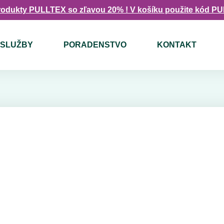
rodukty PULLTEX so zľavou 20% ! V košíku použite kód P
SLUŽBY
PORADENSTVO
KONTAKT