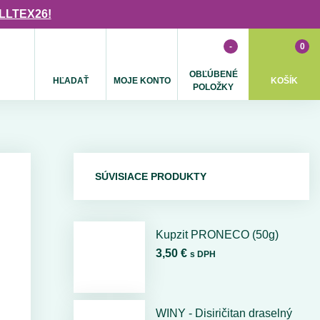
ULLTEX26!
-
0
OBĽÚBENÉ
HĽADAŤ
MOJE KONTO
KOŠÍK
POLOŽKY
SÚVISIACE PRODUKTY
Kupzit PRONECO (50g)
3,50 €
s DPH
WINY - Disiričitan draselný