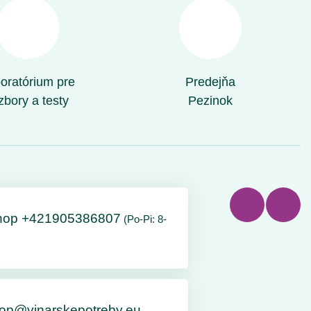
oratórium pre
Predejňa
zbory a testy
Pezinok
hop +421905386807
(Po-Pi: 8-
op@vinarskepotreby.eu