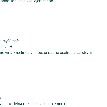
ôkladná sanitácia všetkých nádob
ca myší moč
noty pH
e vína kyselinou vínnou, prípadne ošetrenie čerstvými
á
, pravidelná dezinfekcia, sírenie rmutu