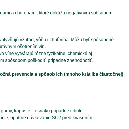
 vadami a chorobami, ktoré dokážu negatívnym spôsobom
ovplyvňujú vzhľad, vôňu i chuť vína. Môžu byť spôsobené
právnym ošetrením vín.
vo víne vytvárajú rôzne fyzikálne, chemické aj
ným spôsobom poškodiť, prípadne znehodnotiť.
ožná prevencia a spôsob ich (mnoho krát iba čiastočnej)
 gumy, kapuste, cesnaku prípadne cibule
tácie, opatrné dávkovanie SO2 pred kvasením
o