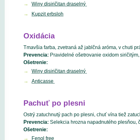
Winy disiričitan draselný
Kupzit erbsloh
Oxidácia
Tmavšia farba, zvetraná až jablčná aróma, v chuti p
Prevencia:
Pravidelné ošetrovanie oxidom siričitým
Ošetrenie:
Winy disiričitan draselný
Anticasse
Pachuť po plesni
Ostrý zatuchnutý pach po plesni, chuť vína tiež zatu
Prevencia:
Selekcia hrozna napadnutého plesňou, č
Ošetrenie:
Fenol free