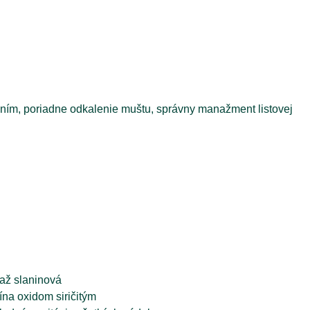
aním, poriadne odkalenie muštu, správny manažment listovej
 až slaninová
vína oxidom siričitým