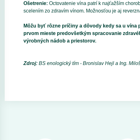
Ošetrenie:
Octovatenie vína patrí k najťažším choro
scelením zo zdravím vínom. Možnosťou je aj reverzná
Môžu byť rôzne príčiny a dôvody kedy sa u vína p
prvom mieste predovšetkým spracovanie zdravého
výrobných nádob a priestorov.
Zdroj:
BS enologický tím - Bronislav Hejl a Ing. Miloš