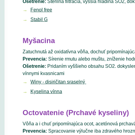
Ošetrenie:
Sterilná filtrácia, vyššia hladina SO2, d
Fenol free
Stabil G
Myšacina
Zatuchnutá až oxidatívna vôňa, dochuť pripomínajú
Prevencia:
Sírenie rmutu alebo muštu, zníženie hod
Ošetrenie:
Pridaním vyššieho obsahu SO2. dokysleni
vínnymi kvasnicami
Winy - disiričitan sraselný
Kyselina vínna
Octovatenie (Prchavé kyseliny)
Vôňa a i chuť pripomínajúca ocot, acetónová prchav
Prevencia:
Spracovanie výlučne iba zdravého hrozna