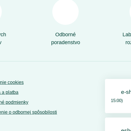
ých
Odborné
Lab
v
poradenstvo
ro
nie cookies
e-s
 a platba
15:00)
né podmienky
nie o odbornej spôsobilosti
esh