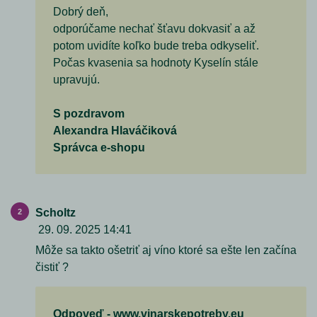
Dobrý deň,
odporúčame nechať šťavu dokvasiť a až
potom uvidíte koľko bude treba odkyseliť.
Počas kvasenia sa hodnoty Kyselín stále
upravujú.
S pozdravom
Alexandra Hlaváčiková
Správca e-shopu
Scholtz
29. 09. 2025 14:41
Môže sa takto ošetriť aj víno ktoré sa ešte len začína
čistiť ?
Odpoveď - www.vinarskepotreby.eu