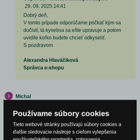
29. 09. 2025 14:41
Dobrý deň,
V tomto prípade odporúčame počkať kým sa
dočistí, tá kyselina sa ešte upravuje a potom
uvidíte koľko budete chcieť odkyseliť.
S pozdravom
Alexandra Hlaváčiková
Správca e-shopu
Michal
26. 03. 2024 12:02
Používame súbory cookies
Po pridaní Bianco neve do vína,po dvoch troch dňoch
sa víno stiahne ? ??Môže sa B.N. pridať aj väčšie
Tieto webové stránky používajú súbory cookies a
množstvo naraz ako 130g napríklad trojnásobne
ďalšie sledovacie nástroje s cieľom vylepšenia
množstvo naraz? Čakám na odpoveď. Ďakujem.
používateľského prostredia, zobrazenia