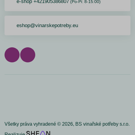
e-shop +421905386807
(Po-Pi: 8-15:00)
eshop@vinarskepotreby.eu
Všetky práva vyhradené ©
2026,
BS vinařské potřeby s.r.o.
Realizuje