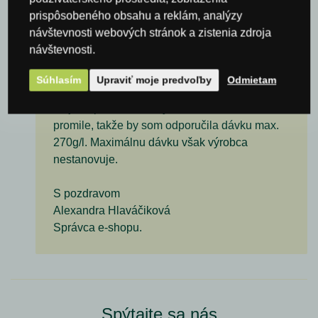
prispôsobeného obsahu a reklám, analýzy
návštevnosti webových stránok a zistenia zdroja
Odpoveď - www.vinarskepotreby.eu
návštevnosti.
26. 03. 2024 12:02
Dobrý deň,
Súhlasím
Upraviť moje predvoľby
Odmietam
áno prípravok sa po 2 dňoch stočí, všeobecne
nieje odporúčané odkyselovanie viac než 2
promile, takže by som odporučila dávku max.
270g/l. Maximálnu dávku však výrobca
nestanovuje.
S pozdravom
Alexandra Hlaváčiková
Správca e-shopu.
Spýtajte sa nás