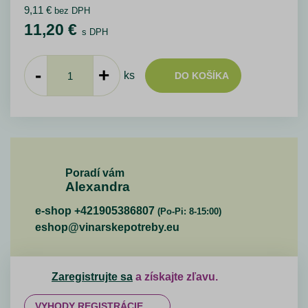
9,11
€
bez DPH
11,20
€
s DPH
-
+
ks
DO KOŠÍKA
Poradí vám
Alexandra
e-shop +421905386807
(Po-Pi: 8-15:00)
eshop@vinarskepotreby.eu
Zaregistrujte sa
a získajte zľavu.
VYHODY REGISTRÁCIE