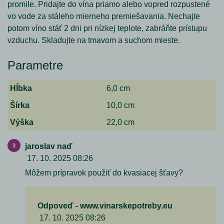
promile. Pridajte do vína priamo alebo vopred rozpustené
vo vode za stáleho mierneho premiešavania. Nechajte
potom víno stáť 2 dni pri nízkej teplote, zabráňte prístupu
vzduchu. Skladujte na tmavom a suchom mieste.
Parametre
Hĺbka
6,0 cm
Šírka
10,0 cm
Výška
22,0 cm
jaroslav naď
17. 10. 2025 08:26
Môžem prípravok použiť do kvasiacej šťavy?
Odpoveď - www.vinarskepotreby.eu
17. 10. 2025 08:26