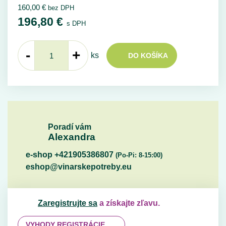
160,00
€
bez DPH
196,80
€
s DPH
-
+
ks
DO KOŠÍKA
Poradí vám
Alexandra
e-shop +421905386807
(Po-Pi: 8-15:00)
eshop@vinarskepotreby.eu
Zaregistrujte sa
a získajte zľavu.
VYHODY REGISTRÁCIE