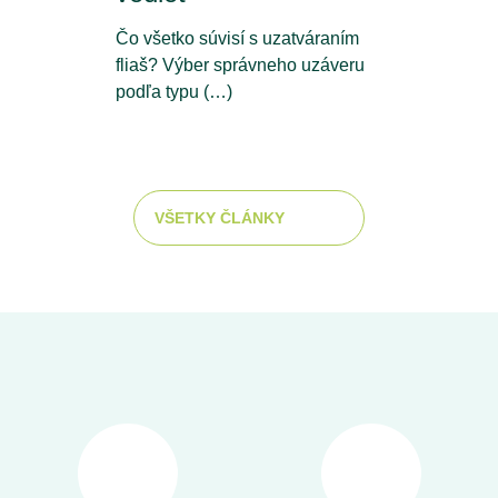
Čo všetko súvisí s uzatváraním
fliaš? Výber správneho uzáveru
podľa typu (…)
VŠETKY ČLÁNKY