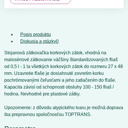
Popis produktu
Diskusia a otázky
0
Stojanová zátkovačka korkových zátok, vhodná na
malosériové zátkovanie väčšiny štandardizovaných fliaš
od 0,5 l - 1 la všetkých korkových zátok do rozmeru 27 x 48
mm. Uzavretie fľaše je dosiahnuté zovretím korku
pochrómovanými čeľusťami a jeho zatlačením do fľaše.
Kapacita závisí od schopnosti obsluhy 100 - 150 fliaš /
hodina. Nevhodné pre plastové zátky.
Upozornenie: z dôvodu atypického tvaru je možná doprava
iba prepravnou spoločnosťou TOPTRANS.