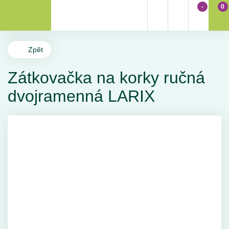
-
0
Zpět
Zátkovačka na korky ručná
dvojramenná LARIX