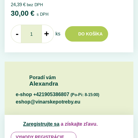
24,39
€
bez DPH
30,00
€
s DPH
-
+
ks
DO KOŠÍKA
Poradí vám
Alexandra
e-shop +421905386807
(Po-Pi: 8-15:00)
eshop@vinarskepotreby.eu
Zaregistrujte sa
a získajte zľavu.
VYHODY REGISTRÁCIE