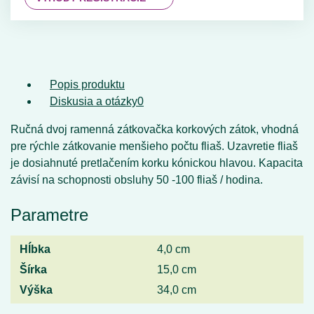
Popis produktu
Diskusia a otázky
0
Ručná dvoj ramenná zátkovačka korkových zátok, vhodná
pre rýchle zátkovanie menšieho počtu fliaš. Uzavretie fliaš
je dosiahnuté pretlačením korku kónickou hlavou. Kapacita
závisí na schopnosti obsluhy 50 -100 fliaš / hodina.
Parametre
Hĺbka
4,0 cm
Šírka
15,0 cm
Výška
34,0 cm