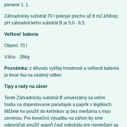
pomere 1: 1.
Záhradnícky substrát 70 l pokryje plochu až 8 m2.&Nbsp;
pH záhradníckeho substrát B je 5,0 - 6,5.
Veľkosť balenia
Objem: 70 l
Váha: 26kg
Poznámka:
z dôvodu vyššej hmotnosti a veľkosti balenia
je tovar iba na osobný odber.
Tipy a rady na záver
Tento Záhradnícky substrát B univerzálny sa veľmi
hodia na dopestovanie paradajok a paprík v téglikoch.
Môžete ho použiť do kelímkov aj bez miešania s inou
zeminou. Pre konečnú výsadbu na záhon by sme
odporúčali použiť aspoň časť substrátu pre namiešaní sa