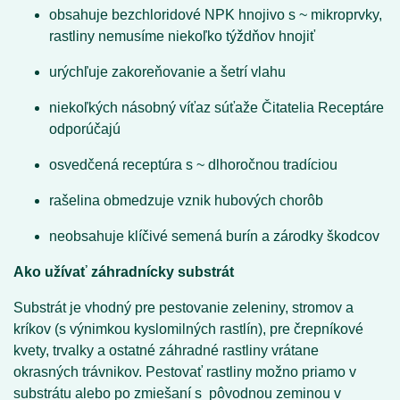
obsahuje bezchloridové NPK hnojivo s ~ mikroprvky,
rastliny nemusíme niekoľko týždňov hnojiť
urýchľuje zakoreňovanie a šetrí vlahu
niekoľkých násobný víťaz súťaže Čitatelia Receptáre
odporúčajú
osvedčená receptúra s ~ dlhoročnou tradíciou
rašelina obmedzuje vznik hubových chorôb
neobsahuje klíčivé semená burín a zárodky škodcov
Ako užívať záhradnícky substrát
Substrát je vhodný pre pestovanie zeleniny, stromov a
kríkov (s výnimkou kyslomilných rastlín), pre črepníkové
kvety, trvalky a ostatné záhradné rastliny vrátane
okrasných trávnikov. Pestovať rastliny možno priamo v
substrátu alebo po zmiešaní s pôvodnou zeminou v