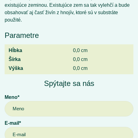
existujúce zeminou. Existujúce zem sa tak vylehčí a bude
obsahovať aj časť živín z hnojív, ktoré sú v substráte
použité.
Parametre
Hĺbka
0,0 cm
Šírka
0,0 cm
Výška
0,0 cm
Spýtajte sa nás
Meno*
E-mail*