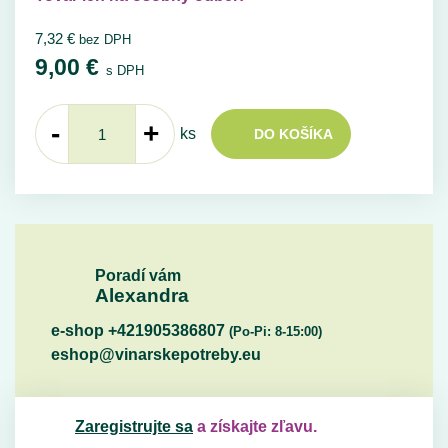
7,32
€
bez DPH
9,00
€
s DPH
-
+
ks
DO KOŠÍKA
Poradí vám
Alexandra
e-shop +421905386807
(Po-Pi: 8-15:00)
eshop@vinarskepotreby.eu
Zaregistrujte sa
a získajte zľavu.