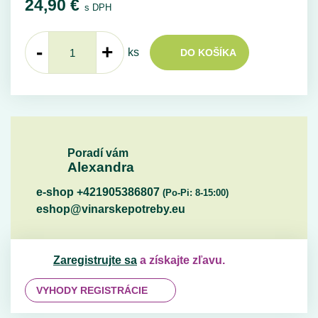
24,90
€
s DPH
-
+
ks
DO KOŠÍKA
Poradí vám
Alexandra
e-shop +421905386807
(Po-Pi: 8-15:00)
eshop@vinarskepotreby.eu
Zaregistrujte sa
a získajte zľavu.
VYHODY REGISTRÁCIE