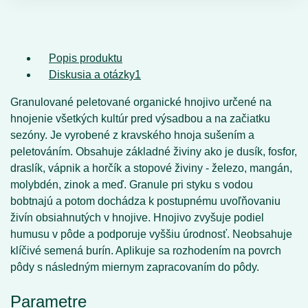
Popis produktu
Diskusia a otázky
1
Granulované peletované organické hnojivo určené na
hnojenie všetkých kultúr pred výsadbou a na začiatku
sezóny. Je vyrobené z kravského hnoja sušením a
peletováním. Obsahuje základné živiny ako je dusík, fosfor,
draslík, vápnik a horčík a stopové živiny - železo, mangán,
molybdén, zinok a meď. Granule pri styku s vodou
bobtnajú a potom dochádza k postupnému uvoľňovaniu
živín obsiahnutých v hnojive. Hnojivo zvyšuje podiel
humusu v pôde a podporuje vyššiu úrodnosť. Neobsahuje
klíčivé semená burín. Aplikuje sa rozhodením na povrch
pôdy s následným miernym zapracovaním do pôdy.
Parametre