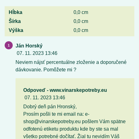
Hĺbka
0,0 cm
Šírka
0,0 cm
Výška
0,0 cm
Ján Horský
07. 11. 2023 13:46
Neviem nájsť percentuálne zloženie a doporučené
dávkovanie. Pomôžete mi ?
Odpoveď - www.vinarskepotreby.eu
07. 11. 2023 13:46
Dobrý deň pán Hronský,
Prosím pošli te mi email na: e-
shop@vinarskepotreby.eu pošlem Vám spätne
odfotenú etiketu produktu kde by ste sa mal
všetko potrebné dočítať. Žial tu nevidím Váš