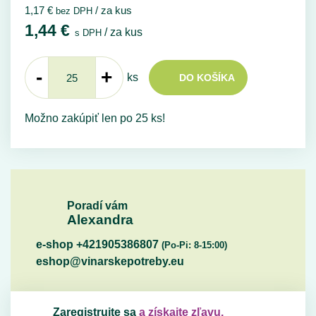
1,17
€
/ za kus
bez DPH
1,44
€
/ za kus
s DPH
-
+
ks
DO KOŠÍKA
Možno zakúpiť len po 25 ks!
Poradí vám
Alexandra
e-shop +421905386807
(Po-Pi: 8-15:00)
eshop@vinarskepotreby.eu
Zaregistrujte sa
a získajte zľavu.