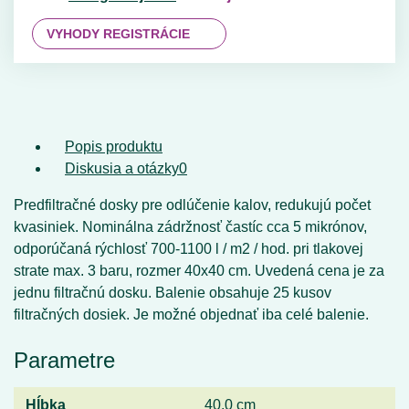
VYHODY REGISTRÁCIE
Popis produktu
Diskusia a otázky
0
Predfiltračné dosky pre odlúčenie kalov, redukujú počet
kvasiniek. Nominálna zádržnosť častíc cca 5 mikrónov,
odporúčaná rýchlosť 700-1100 l / m2 / hod. pri tlakovej
strate max. 3 baru, rozmer 40x40 cm. Uvedená cena je za
jednu filtračnú dosku. Balenie obsahuje 25 kusov
filtračných dosiek. Je možné objednať iba celé balenie.
Parametre
Hĺbka
40,0 cm