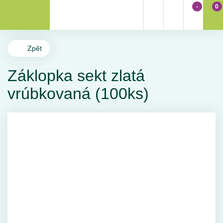
-
0
Zpět
Záklopka sekt zlatá
vrúbkovaná (100ks)