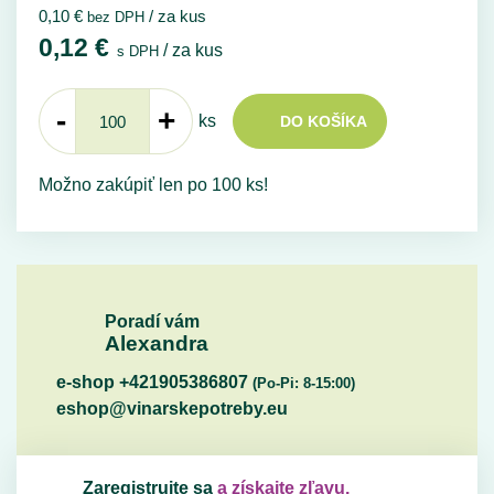
0,10
€
/ za kus
bez DPH
0,12
€
/ za kus
s DPH
-
+
ks
DO KOŠÍKA
Možno zakúpiť len po 100 ks!
Poradí vám
Alexandra
e-shop +421905386807
(Po-Pi: 8-15:00)
eshop@vinarskepotreby.eu
Zaregistrujte sa
a získajte zľavu.