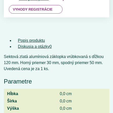
VYHODY REGISTRÁCIE
Popis produktu
Diskusia a otázky
0
Sektová zlatá alumíniová záklopka vrúbkovaná s dĺžkou
120 mm. Horný priemer 30 mm, spodný priemer 50 mm.
Uvedená cena je za 1 ks.
Parametre
Hĺbka
0,0 cm
Šírka
0,0 cm
Výška
0,0 cm