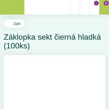
-
0
Zpět
Záklopka sekt čierná hladká
(100ks)