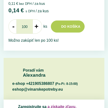
0,11
€
/ za kus
bez DPH
0,14
€
/ za kus
s DPH
-
+
ks
DO KOŠÍKA
Možno zakúpiť len po 100 ks!
Poradí vám
Alexandra
e-shop +421905386807
(Po-Pi: 8-15:00)
eshop@vinarskepotreby.eu
Zaregistrujte sa
a získajte zľavu.