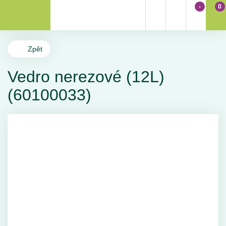
-
0
Zpět
Vedro nerezové (12L)
(60100033)