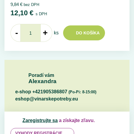
9,84
€
bez DPH
12,10
€
s DPH
-
+
ks
DO KOŠÍKA
Poradí vám
Alexandra
e-shop +421905386807
(Po-Pi: 8-15:00)
eshop@vinarskepotreby.eu
Zaregistrujte sa
a získajte zľavu.
VYHODY REGISTRÁCIE