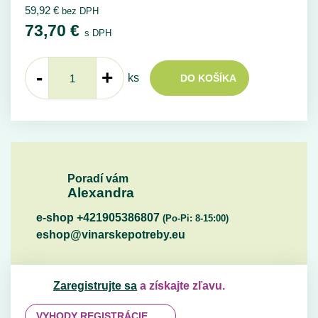
59,92
€
bez DPH
73,70
€
s DPH
-
+
ks
DO KOŠÍKA
Poradí vám
Alexandra
e-shop +421905386807
(Po-Pi: 8-15:00)
eshop@vinarskepotreby.eu
Zaregistrujte sa
a získajte zľavu.
VYHODY REGISTRÁCIE