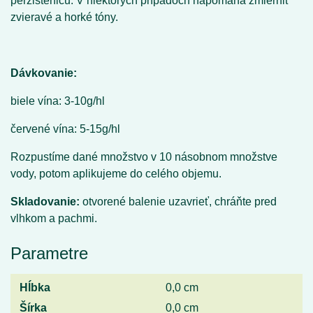
perzistenicu. V niektorých prípadoch napomáha zmierniť
zvieravé a horké tóny.
Dávkovanie:
biele vína: 3-10g/hl
červené vína: 5-15g/hl
Rozpustíme dané množstvo v 10 násobnom množstve
vody, potom aplikujeme do celého objemu.
Skladovanie:
otvorené balenie uzavrieť, chráňte pred
vlhkom a pachmi.
Parametre
Hĺbka
0,0 cm
Šírka
0,0 cm