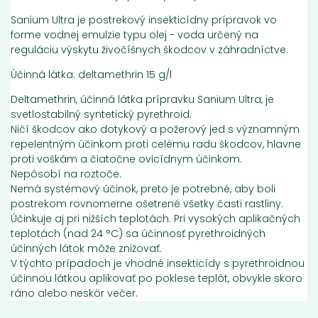
Sanium Ultra je postrekový insekticídny prípravok vo
forme vodnej emulzie typu olej - voda určený na
reguláciu výskytu živočíšnych škodcov v záhradníctve.
Účinná látka: deltamethrin 15 g/l
Deltamethrin, účinná látka prípravku Sanium Ultra, je
svetlostabilný syntetický pyrethroid.
Ničí škodcov ako dotykový a požerový jed s významným
repelentným účinkom proti celému radu škodcov, hlavne
proti voškám a čiatočne ovicídnym účinkom.
Nepôsobí na roztoče.
Nemá systémový účinok, preto je potrebné, aby boli
postrekom rovnomerne ošetrené všetky časti rastliny.
Účinkuje aj pri nižších teplotách. Pri vysokých aplikačných
teplotách (nad 24 °C) sa účinnosť pyrethroidných
účinných látok môže znižovať.
V týchto prípadoch je vhodné insekticídy s pyrethroidnou
účinnou látkou aplikovať po poklese teplôt, obvykle skoro
ráno alebo neskôr večer.