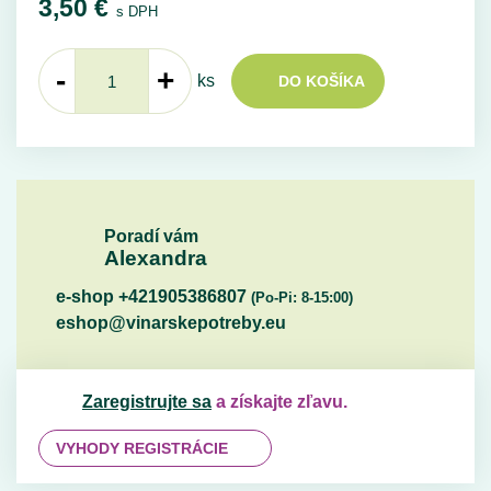
3,50
€
s DPH
-
+
ks
DO KOŠÍKA
Poradí vám
Alexandra
e-shop +421905386807
(Po-Pi: 8-15:00)
eshop@vinarskepotreby.eu
Zaregistrujte sa
a získajte zľavu.
VYHODY REGISTRÁCIE