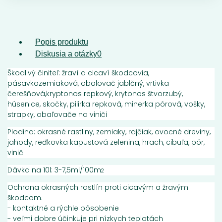
Popis produktu
Diskusia a otázky
0
Škodlivý činiteľ: žraví a cicaví škodcovia,
pásavkazemiaková, obalovač jablčný, vrtivka
čerešňová,kryptonos repkový, krytonos štvorzubý,
húsenice, skočky, pilirka repková, minerka pórová, vošky,
strapky, obaľovače na viniči
Plodina: okrasné rastliny, zemiaky, rajčiak, ovocné dreviny,
jahody, reďkovka kapustová zelenina, hrach, cibuľa, pór,
vinič
Dávka na 10l: 3-7,5ml/100m
2
Ochrana okrasných rastlín proti cicavým a žravým
škodcom.
- kontaktné a rýchle pôsobenie
- veľmi dobre účinkuje pri nízkych teplotách