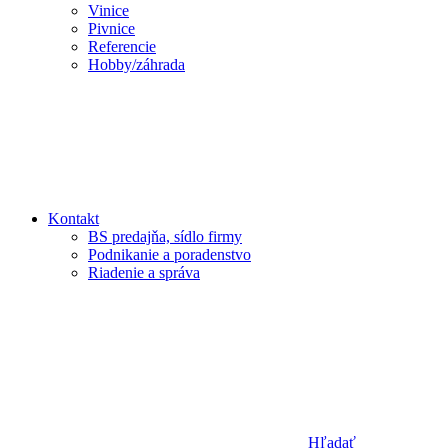
Vinice
Pivnice
Referencie
Hobby/záhrada
Kontakt
BS predajňa, sídlo firmy
Podnikanie a poradenstvo
Riadenie a správa
Hľadať