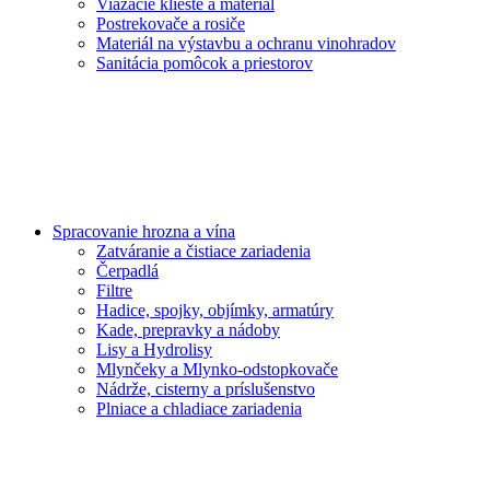
Viazacie kliešte a materiál
Postrekovače a rosiče
Materiál na výstavbu a ochranu vinohradov
Sanitácia pomôcok a priestorov
Spracovanie hrozna a vína
Zatváranie a čistiace zariadenia
Čerpadlá
Filtre
Hadice, spojky, objímky, armatúry
Kade, prepravky a nádoby
Lisy a Hydrolisy
Mlynčeky a Mlynko-odstopkovače
Nádrže, cisterny a príslušenstvo
Plniace a chladiace zariadenia