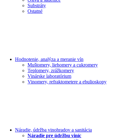
Substráty
Ostatné
Hodnotenie, analýza a meranie vín
Muštomery, liehomery a cukromery
Teplomery, zrážkomery
Vinárske laboratórium
Vinomery, refraktometere a ebulioskopy
Náradie, údržba vinohradov a sanitácia
Náradie pre údržbu viníc