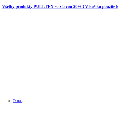
Všetky produkty PULLTEX so zľavou 20% ! V košíku použit
O nás