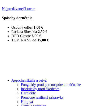
Najpredávanejší tovar
Spôsoby doručenia
Osobný odber
1,00 €
Packeta Slovakia
2,50 €
DPD Classic
6,00 €
TOPTRANS
od 15,00 €
Agrochemikálie a osivá
Fungicídy proti perenospóre a múčnatke
Insekticídy proti škodcom
Herbicídy
Pomocné rastlinné prípravky
Hnojivá
Osivá a sadenice