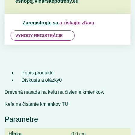
eshop@vinarskepotreby.eu
Zaregistrujte sa
a získajte zľavu.
VYHODY REGISTRÁCIE
Popis produktu
Diskusia a otázky
0
Drevená násada na kefu na čistenie kmienkov.
Kefa na čistenie kmienkov TU.
Parametre
Hĺbka
0,0 cm