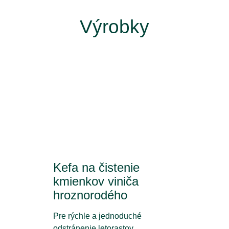
Výrobky
Kefa na čistenie
kmienkov viniča
hroznorodého
Pre rýchle a jednoduché
odstránenie letorastov