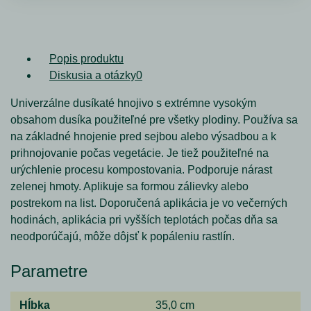
Popis produktu
Diskusia a otázky
0
Univerzálne dusíkaté hnojivo s extrémne vysokým
obsahom dusíka použiteľné pre všetky plodiny. Používa sa
na základné hnojenie pred sejbou alebo výsadbou a k
prihnojovanie počas vegetácie. Je tiež použiteľné na
urýchlenie procesu kompostovania. Podporuje nárast
zelenej hmoty. Aplikuje sa formou zálievky alebo
postrekom na list. Doporučená aplikácia je vo večerných
hodinách, aplikácia pri vyšších teplotách počas dňa sa
neodporúčajú, môže dôjsť k popáleniu rastlín.
Parametre
Hĺbka
35,0 cm