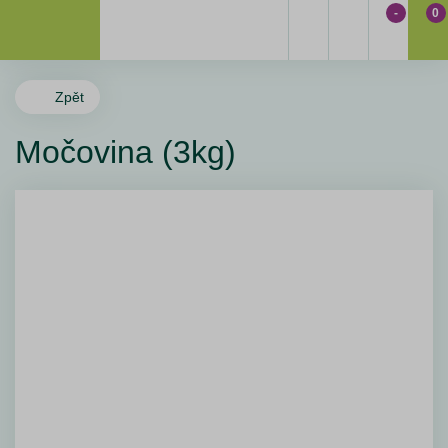
-
0
Zpět
Močovina (3kg)