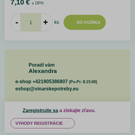
7,10
€
s DPH
-
+
ks
DO KOŠÍKA
Poradí vám
Alexandra
e-shop +421905386807
(Po-Pi: 8-15:00)
eshop@vinarskepotreby.eu
Zaregistrujte sa
a získajte zľavu.
VYHODY REGISTRÁCIE