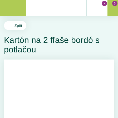
-
0
Zpět
Kartón na 2 fľaše bordó s
potlačou