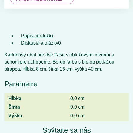
Popis produktu
Diskusia a otázky
0
Kartónový obal pre dve fľaše s oblúkovými otvormi a
uchom pre uchopenie. Bordó farba s bielou potlačou
strapca. Hĺbka 8 cm, šírka 16 cm, výška 40 cm.
Parametre
Hĺbka
0,0 cm
Šírka
0,0 cm
Výška
0,0 cm
Spýtajte sa nás