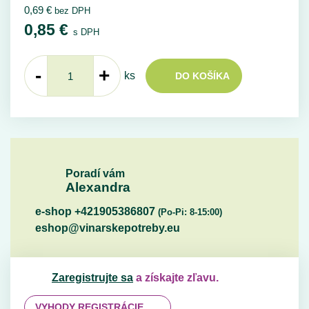
0,69
€
bez DPH
0,85
€
s DPH
-
+
ks
DO KOŠÍKA
Poradí vám
Alexandra
e-shop +421905386807
(Po-Pi: 8-15:00)
eshop@vinarskepotreby.eu
Zaregistrujte sa
a získajte zľavu.
VYHODY REGISTRÁCIE