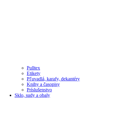
Pulltex
Etikety
Pľuvadlá, karafy, dekantéry
Knihy a časopisy
Príslušenstvo
Sklo, sudy a obaly