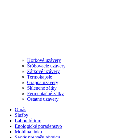
Korkové uzávery
Šróbovacie uzávery
Zátkové uzávery
Termokapsle
Grappa uzávery
Sklenené zátky
Fermentačné zátky
Ostatné uzávery
O nás
Služby
Laboratórium
Enologické poradenstvo
Mobilná linka
Servis pre vašu pivnicu