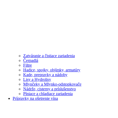
Zatváranie a čistiace zariadenia
Čerpadlá
Filtre
Hadice, spojky, objímky, armatúry
Kade, prepravky a nádoby
Lisy a Hydrolisy
Mlynčeky a Mlynko-odstopkovače
Nádrže, cisterny a príslušenstvo
Plniace a chladiace zariadenia
Prípravky na ošetrenie vína