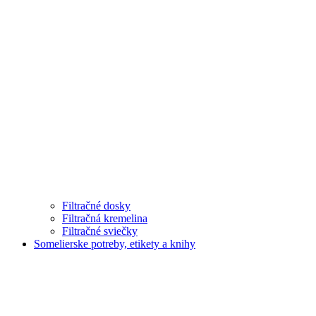
Filtračné dosky
Filtračná kremelina
Filtračné sviečky
Somelierske potreby, etikety a knihy