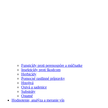
Fungicídy proti perenospóre a múčnatke
Insekticídy proti škodcom
Herbicídy
Pomocné rastlinné prípravky
Hnojivá
Osivá a sadenice
Substráty
Ostatné
Hodnotenie, analýza a meranie vín