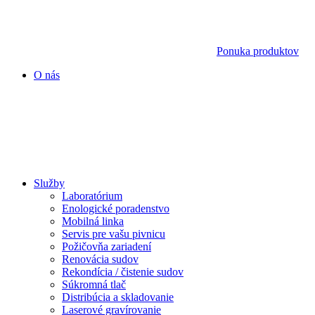
Ponuka produktov
O nás
Služby
Laboratórium
Enologické poradenstvo
Mobilná linka
Servis pre vašu pivnicu
Požičovňa zariadení
Renovácia sudov
Rekondícia / čistenie sudov
Súkromná tlač
Distribúcia a skladovanie
Laserové gravírovanie