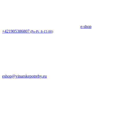
e-shop
+421905386807
(Po-Pi: 8-15:00)
eshop@vinarskepotreby.eu