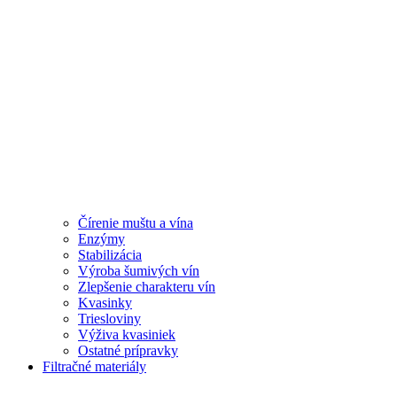
Čírenie muštu a vína
Enzýmy
Stabilizácia
Výroba šumivých vín
Zlepšenie charakteru vín
Kvasinky
Triesloviny
Výživa kvasiniek
Ostatné prípravky
Filtračné materiály