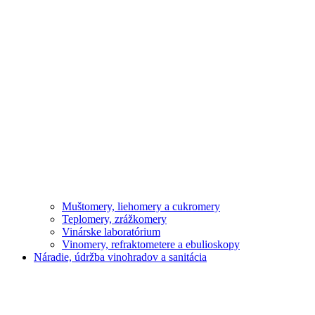
Muštomery, liehomery a cukromery
Teplomery, zrážkomery
Vinárske laboratórium
Vinomery, refraktometere a ebulioskopy
Náradie, údržba vinohradov a sanitácia