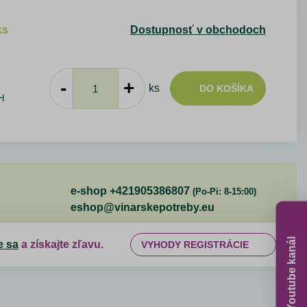
ks
Dostupnosť v obchodoch
-
+
ks
DO KOŠÍKA
H
e-shop +421905386807
(Po-Pi: 8-15:00)
eshop@vinarskepotreby.eu
Youtube kanál
e sa
a získajte zľavu.
VYHODY REGISTRÁCIE