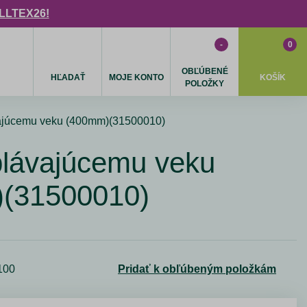
ULLTEX26!
-
0
OBĽÚBENÉ
HĽADAŤ
MOJE KONTO
KOŠÍK
POLOŽKY
ajúcemu veku (400mm)(31500010)
plávajúcemu veku
(31500010)
100
Pridať k obľúbeným položkám