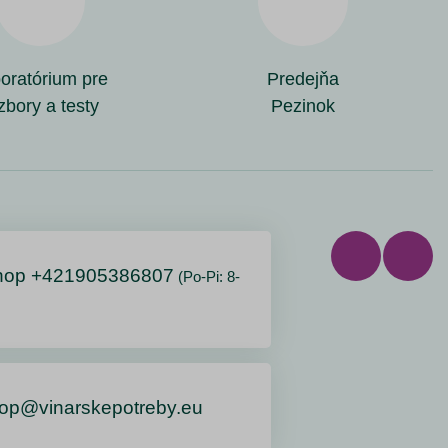
oratórium pre
Predejňa
zbory a testy
Pezinok
hop +421905386807
(Po-Pi: 8-
op@vinarskepotreby.eu