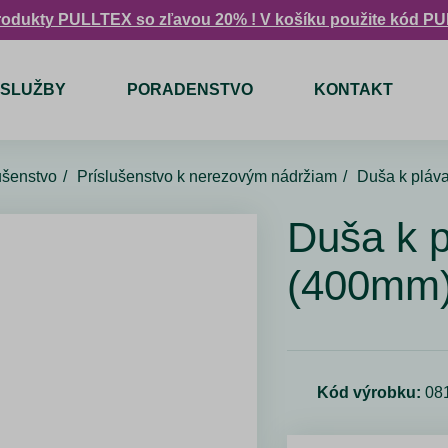
rodukty PULLTEX so zľavou 20% ! V košíku použite kód P
SLUŽBY
PORADENSTVO
KONTAKT
lušenstvo
Príslušenstvo k nerezovým nádržiam
Duša k pláv
Duša k 
(400mm)
Kód výrobku:
08