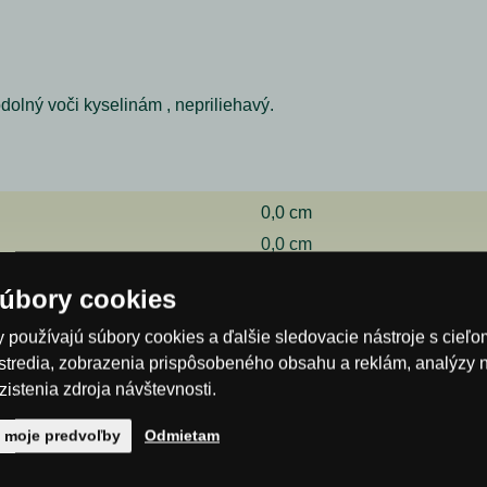
olný voči kyselinám , nepriliehavý.
0,0 cm
0,0 cm
0,0 cm
úbory cookies
Spýtajte sa nás
 používajú súbory cookies a ďalšie sledovacie nástroje s cieľ
stredia, zobrazenia prispôsobeného obsahu a reklám, analýzy 
istenia zdroja návštevnosti.
E-mail*
ť moje predvoľby
Odmietam