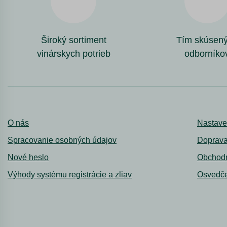
Široký sortiment
Tím skúsen
vinárskych potrieb
odborníko
O nás
Nastave
Spracovanie osobných údajov
Doprava
Nové heslo
Obchod
Výhody systému registrácie a zliav
Osvedče