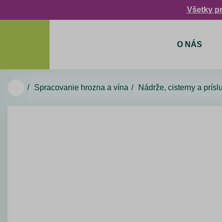
Všetky p
O NÁS
Spracovanie hrozna a vína
Nádrže, cisterny a prís