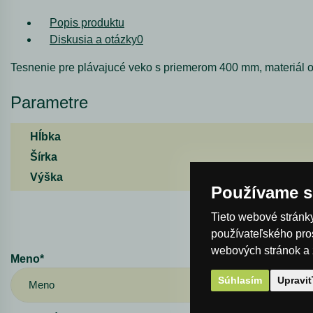
Popis produktu
Diskusia a otázky
0
Tesnenie pre plávajucé veko s priemerom 400 mm, materiál od
Parametre
Hĺbka
Šírka
Výška
Používame s
Tieto webové stránky
používateľského pro
webových stránok a z
Meno*
Súhlasím
Upravi