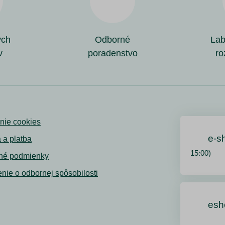
ých
Odborné
Lab
v
poradenstvo
ro
nie cookies
e-s
 a platba
15:00)
né podmienky
nie o odbornej spôsobilosti
esh