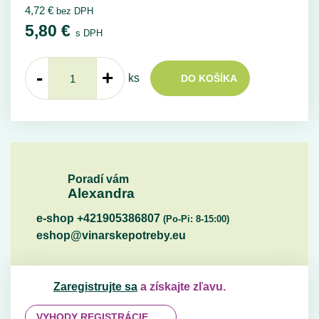
4,72
€
bez DPH
5,80
€
s DPH
-
+
ks
DO KOŠÍKA
Poradí vám
Alexandra
e-shop +421905386807
(Po-Pi: 8-15:00)
eshop@vinarskepotreby.eu
Zaregistrujte sa
a získajte zľavu.
VYHODY REGISTRÁCIE