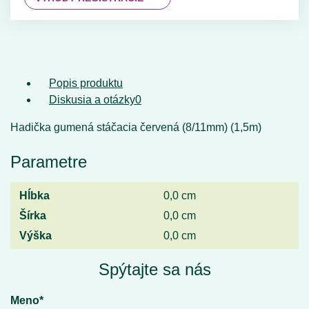
Popis produktu
Diskusia a otázky
0
Hadička gumená stáčacia červená (8/11mm) (1,5m)
Parametre
Hĺbka
0,0 cm
Šírka
0,0 cm
Výška
0,0 cm
Spýtajte sa nás
Meno*