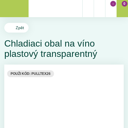
-
0
Zpět
Chladiaci obal na víno
plastový transparentný
POUŽI KÓD: PULLTEX26