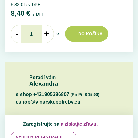
6,83
€
bez DPH
8,40
€
s DPH
-
+
ks
DO KOŠÍKA
Poradí vám
Alexandra
e-shop +421905386807
(Po-Pi: 8-15:00)
eshop@vinarskepotreby.eu
Zaregistrujte sa
a získajte zľavu.
VYHODY REGISTRÁCIE