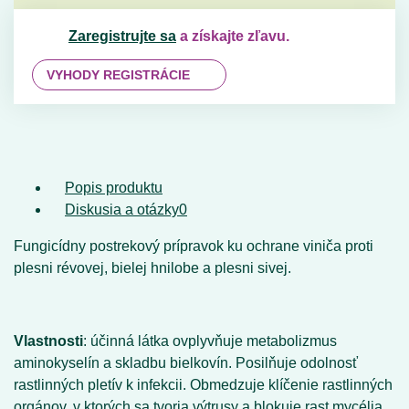
Zaregistrujte sa
a získajte zľavu.
VYHODY REGISTRÁCIE
Popis produktu
Diskusia a otázky
0
Fungicídny postrekový prípravok ku ochrane viniča proti
plesni révovej, bielej hnilobe a plesni sivej.
Vlastnosti
: účinná látka ovplyvňuje metabolizmus
aminokyselín a skladbu bielkovín. Posilňuje odolnosť
rastlinných pletív k infekcii. Obmedzuje klíčenie rastlinných
orgánov, v ktorých sa tvoria výtrusy a blokuje rast mycélia.