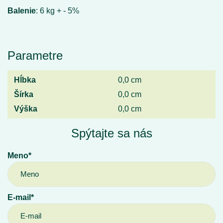
Balenie
: 6 kg + - 5%
Parametre
Hĺbka
0,0 cm
Šírka
0,0 cm
Výška
0,0 cm
Spýtajte sa nás
Meno*
E-mail*