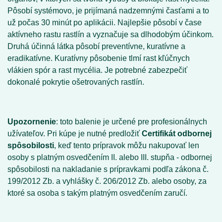
Pôsobí systémovo, je prijímaná nadzemnými časťami a to
už počas 30 minút po aplikácii. Najlepšie pôsobí v čase
aktívneho rastu rastlín a vyznačuje sa dlhodobým účinkom.
Druhá účinná látka pôsobí preventívne, kuratívne a
eradikatívne. Kuratívny pôsobenie tlmí rast kľúčnych
vlákien spór a rast mycélia. Je potrebné zabezpečiť
dokonalé pokrytie ošetrovaných rastlín.
Upozornenie
: toto balenie je určené pre profesionálnych
užívateľov. Pri kúpe je nutné predložiť
Certifikát odbornej
spôsobilosti
, keď tento prípravok môžu nakupovať len
osoby s platným osvedčením II. alebo III. stupňa - odbornej
spôsobilosti na nakladanie s prípravkami podľa zákona č.
199/2012 Zb. a vyhlášky č. 206/2012 Zb. alebo osoby, za
ktoré sa osoba s takým platným osvedčením zaručí.