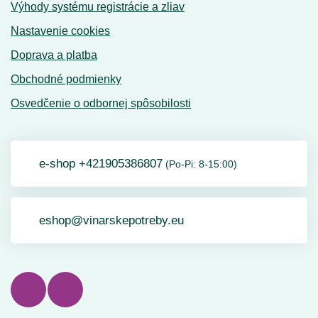
Výhody systému registrácie a zliav
Nastavenie cookies
Doprava a platba
Obchodné podmienky
Osvedčenie o odbornej spôsobilosti
e-shop +421905386807
(Po-Pi: 8-15:00)
eshop@vinarskepotreby.eu