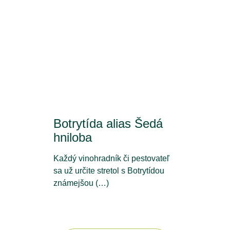
Botrytída alias Šedá
hniloba
Každý vinohradník či pestovateľ
sa už určite stretol s Botrytídou
známejšou (…)