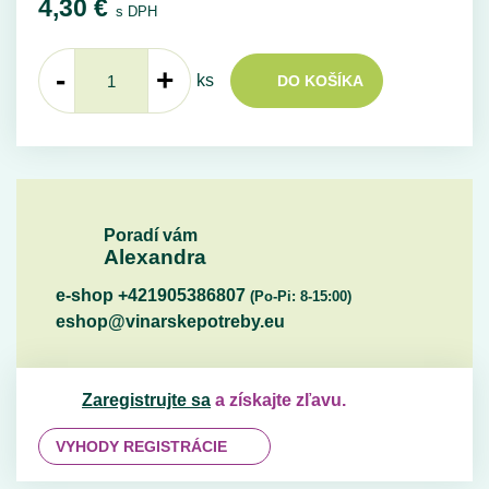
4,30
€
s DPH
-
+
ks
DO KOŠÍKA
Poradí vám
Alexandra
e-shop +421905386807
(Po-Pi: 8-15:00)
eshop@vinarskepotreby.eu
Zaregistrujte sa
a získajte zľavu.
VYHODY REGISTRÁCIE