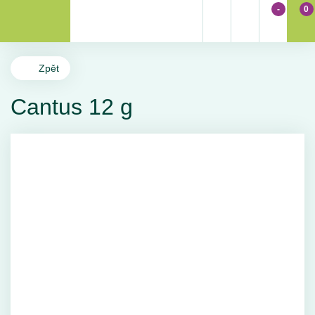
-
0
Zpět
Cantus 12 g