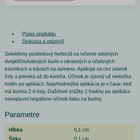
Popis produktu
Diskusia a otázky
0
Selektívny postrekový herbicíd na ničenie odolných
dvojklíčnolistových burín v okrasných a účelových
trávnikoch a trávach na semeno. Aplikuje sa cez zelené
listy a preniká až do koreňa. Účinok je zjavný už niekoľko
hodín po aplikácii. Najvhodnejšia aplikácia je v čase, keď
má burina 2-4 listy. Dažďové zrážky 2 hodiny po aplikácii
neovplyvní negatívne účinok lieku na buriny.
Parametre
Hĺbka
0,1 cm
Šírka
0,1 cm