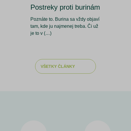
Postreky proti burinám
Poznáte to. Burina sa vždy objaví
tam, kde ju najmenej treba. Či už
je to v (…)
VŠETKY ČLÁNKY