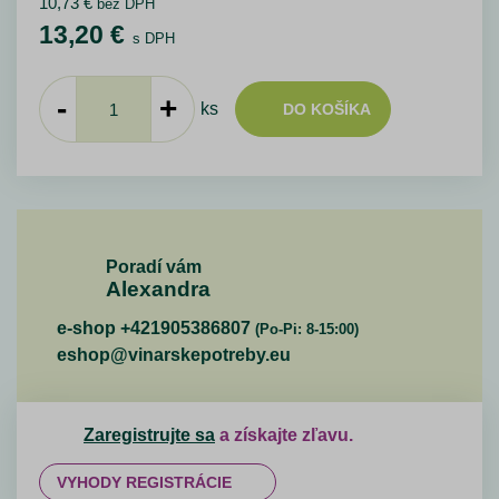
10,73
€
bez DPH
13,20
€
s DPH
-
+
ks
DO KOŠÍKA
Poradí vám
Alexandra
e-shop +421905386807
(Po-Pi: 8-15:00)
eshop@vinarskepotreby.eu
Zaregistrujte sa
a získajte zľavu.
VYHODY REGISTRÁCIE