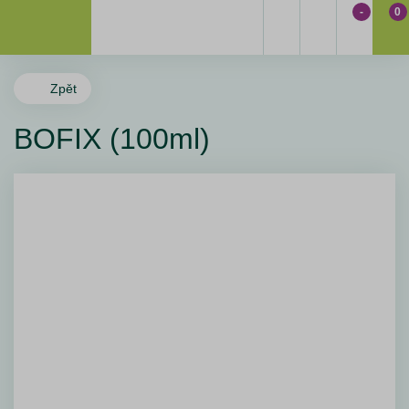
-
0
Zpět
BOFIX (100ml)