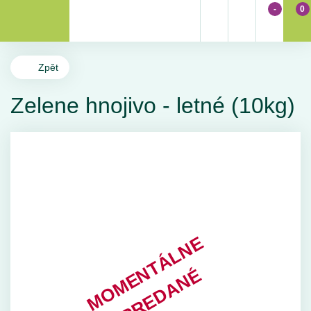
-
0
Zpět
Zelene hnojivo - letné (10kg)