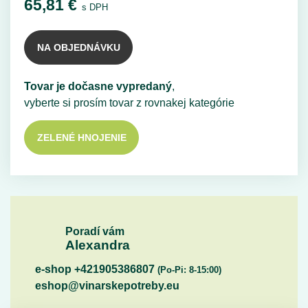
65,81
€
s DPH
NA OBJEDNÁVKU
Tovar je dočasne vypredaný
,
vyberte si prosím tovar z rovnakej kategórie
ZELENÉ HNOJENIE
Poradí vám
Alexandra
e-shop +421905386807
(Po-Pi: 8-15:00)
eshop@vinarskepotreby.eu