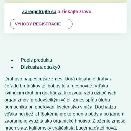
Zaregistrujte sa
a získajte zľavu.
VYHODY REGISTRÁCIE
Popis produktu
Diskusia a otázky
0
Druhovo najpestrejšie zmes, ktorá obsahuje druhy z
čeľade brutnákovité, bôbovité a rdesnovité. Vďaka
kvitnúcim druhom dochádza k rozvoju radu užitočných
organizmov, predovšetkým včiel. Zmes spĺňa úlohu
pomocníka pri opeľovaní kvetenstvo viniča. Dochádza
vďaka nej tiež k hlbokému prekorenenia pôdy a po jarnom
zaoranie je využitá ako organické hnojivo. Zloženie zmesi:
hrach siaty, kalifornský vratičolistá Lucerna ďatelinová,