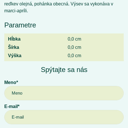
reďkev olejná, pohánka obecná. Výsev sa vykonáva v
marci-apríli.
Parametre
Hĺbka
0,0 cm
Šírka
0,0 cm
Výška
0,0 cm
Spýtajte sa nás
Meno*
E-mail*