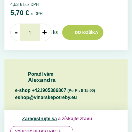
4,63
€
bez DPH
5,70
€
s DPH
-
+
ks
DO KOŠÍKA
Poradí vám
Alexandra
e-shop +421905386807
(Po-Pi: 8-15:00)
eshop@vinarskepotreby.eu
Zaregistrujte sa
a získajte zľavu.
VYHODY REGISTRÁCIE