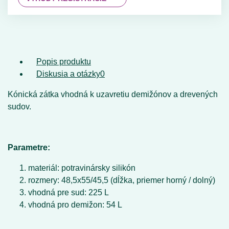
Popis produktu
Diskusia a otázky
0
Kónická zátka vhodná k uzavretiu demižónov a drevených
sudov.
Parametre:
materiál: potravinársky silikón
rozmery: 48,5x55/45,5 (dĺžka, priemer horný / dolný)
vhodná pre sud: 225 L
vhodná pro demižon: 54 L