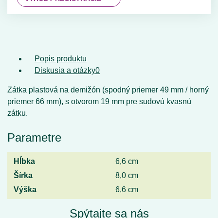
Popis produktu
Diskusia a otázky
0
Zátka plastová na demižón (spodný priemer 49 mm / horný
priemer 66 mm), s otvorom 19 mm pre sudovú kvasnú
zátku.
Parametre
Hĺbka
6,6 cm
Šírka
8,0 cm
Výška
6,6 cm
Spýtajte sa nás