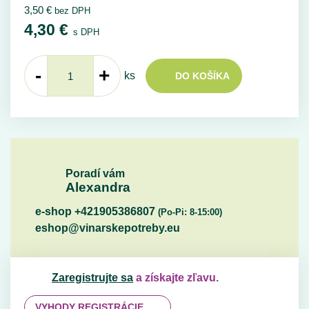
3,50
€
bez DPH
4,30
€
s DPH
-
+
ks
DO KOŠÍKA
Poradí vám
Alexandra
e-shop +421905386807
(Po-Pi: 8-15:00)
eshop@vinarskepotreby.eu
Zaregistrujte sa
a získajte zľavu.
VYHODY REGISTRÁCIE