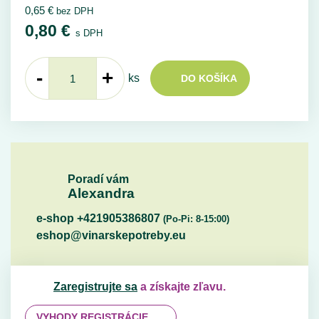
0,65
€
bez DPH
0,80
€
s DPH
-
+
ks
DO KOŠÍKA
Poradí vám
Alexandra
e-shop +421905386807
(Po-Pi: 8-15:00)
eshop@vinarskepotreby.eu
Zaregistrujte sa
a získajte zľavu.
VYHODY REGISTRÁCIE