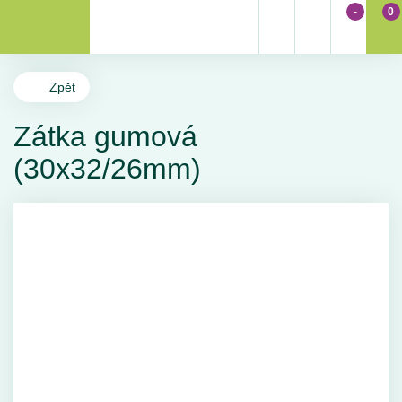
-
0
Zpět
Zátka gumová
(30x32/26mm)