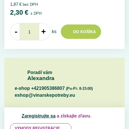
1,87
€
bez DPH
2,30
€
s DPH
-
+
ks
DO KOŠÍKA
Poradí vám
Alexandra
e-shop +421905386807
(Po-Pi: 8-15:00)
eshop@vinarskepotreby.eu
Zaregistrujte sa
a získajte zľavu.
VYHODY REGISTRÁCIE