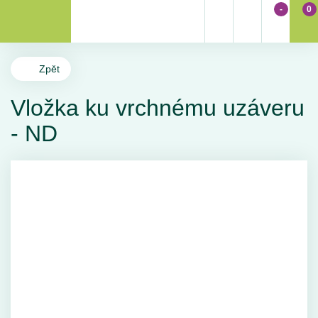
-
0
Zpět
Vložka ku vrchnému uzáveru
- ND