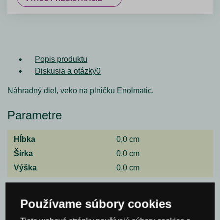
Popis produktu
Diskusia a otázky
0
Náhradný diel, veko na plničku Enolmatic.
Parametre
Hĺbka
0,0 cm
Šírka
0,0 cm
Výška
0,0 cm
Spýtajte sa nás
Používame súbory cookies
Meno*