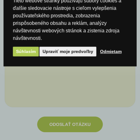
Tieto webové stránky používajú súbory cookies a
ďalšie sledovacie nástroje s cieľom vylepšenia
používateľského prostredia, zobrazenia
E-mail*
prispôsobeného obsahu a reklám, analýzy
návštevnosti webových stránok a zistenia zdroja
návštevnosti.
Komentár
Súhlasím
Upraviť moje predvoľby
Odmietam
ODOSLAŤ OTÁZKU