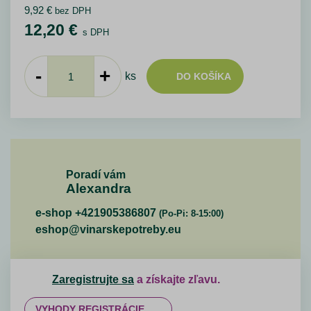
9,92
€
bez DPH
12,20
€
s DPH
-
+
ks
DO KOŠÍKA
Poradí vám
Alexandra
e-shop +421905386807
(Po-Pi: 8-15:00)
eshop@vinarskepotreby.eu
Zaregistrujte sa
a získajte zľavu.
VYHODY REGISTRÁCIE