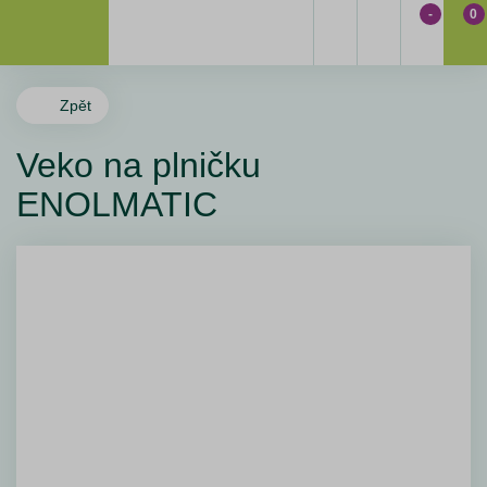
-
0
Zpět
Veko na plničku
ENOLMATIC