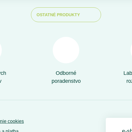
OSTATNÉ PRODUKTY
ých
Odborné
Lab
v
poradenstvo
ro
nie cookies
e-s
 a platba