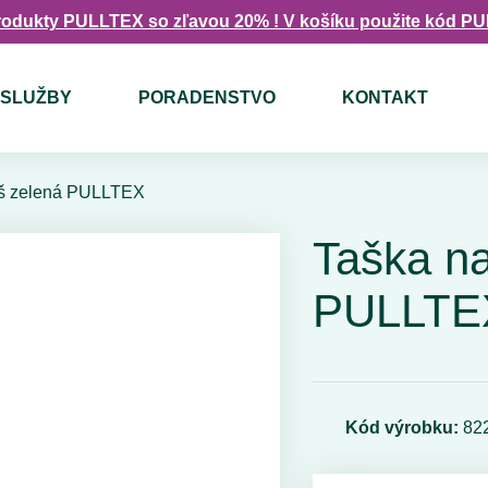
rodukty PULLTEX so zľavou 20% ! V košíku použite kód P
SLUŽBY
PORADENSTVO
KONTAKT
iaš zelená PULLTEX
Taška na
PULLTE
Kód výrobku:
82