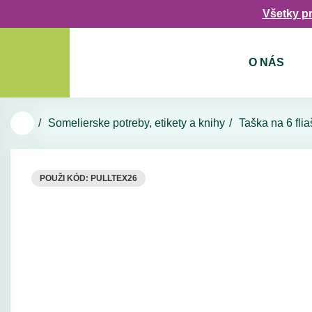
Všetky p
O NÁS
Somelierske potreby, etikety a knihy
Taška na 6 fl
POUŽI KÓD: PULLTEX26