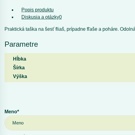
Popis produktu
Diskusia a otázky
0
Praktická taška na šesť fliaš, prípadne fľaše a poháre. Odol
Parametre
Hĺbka
Šírka
Výška
Meno*