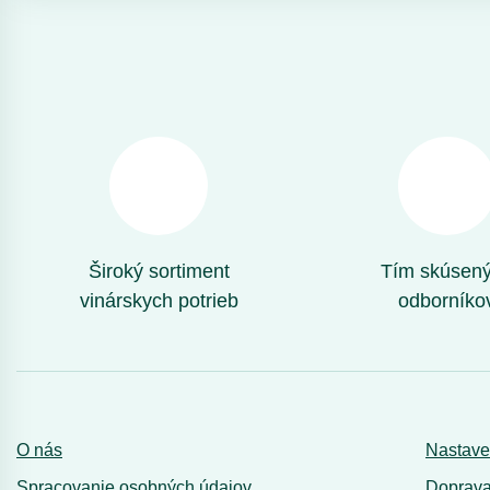
Široký sortiment
Tím skúsen
vinárskych potrieb
odborníko
O nás
Nastave
Spracovanie osobných údajov
Doprava