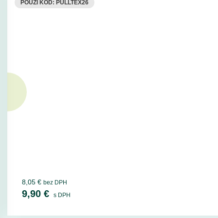
POUŽI KÓD: PULLTEX26
8,05 €
bez DPH
9,90 €
s DPH