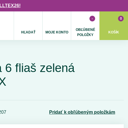
ULLTEX26!
-
0
OBĽÚBENÉ
HĽADAŤ
MOJE KONTO
KOŠÍK
POLOŽKY
 6 fliaš zelená
X
207
Pridať k obľúbeným položkám