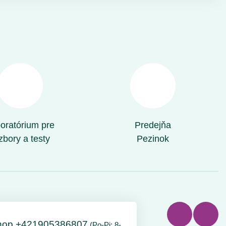
oratórium pre
Predejňa
zbory a testy
Pezinok
hop +421905386807
(Po-Pi: 8-