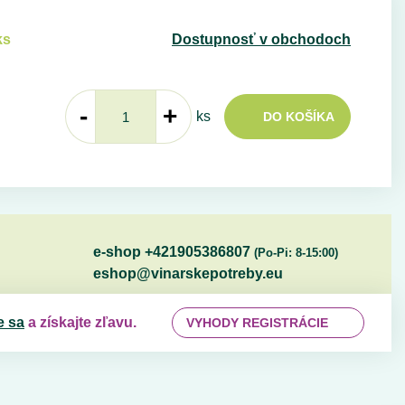
ks
Dostupnosť v obchodoch
-
+
ks
DO KOŠÍKA
e-shop +421905386807
(Po-Pi: 8-15:00)
eshop@vinarskepotreby.eu
e sa
a získajte zľavu.
VYHODY REGISTRÁCIE