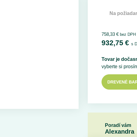
Na požiada
758,33
€
bez DPH
932,75
€
s 
Tovar je dočas
vyberte si prosí
DREVENÉ BAR
Poradí vám
Alexandra