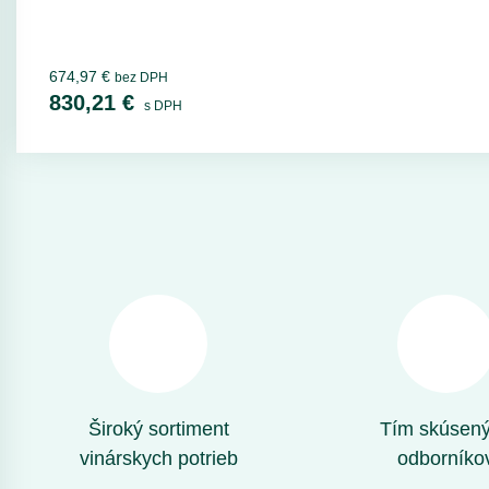
674,97 €
bez DPH
830,21 €
s DPH
Široký sortiment
Tím skúsen
vinárskych potrieb
odborníko