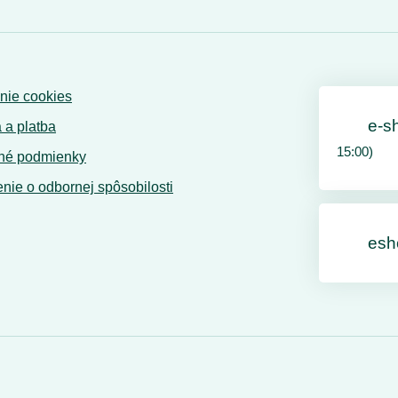
nie cookies
e-s
 a platba
15:00)
né podmienky
nie o odbornej spôsobilosti
esh