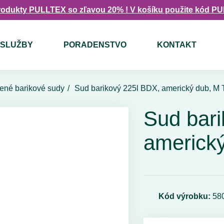
rodukty PULLTEX so zľavou 20% ! V košíku použite kód P
SLUŽBY
PORADENSTVO
KONTAKT
ené barikové sudy
Sud barikový 225l BDX, americký dub, M
Sud bari
americk
Kód výrobku:
58