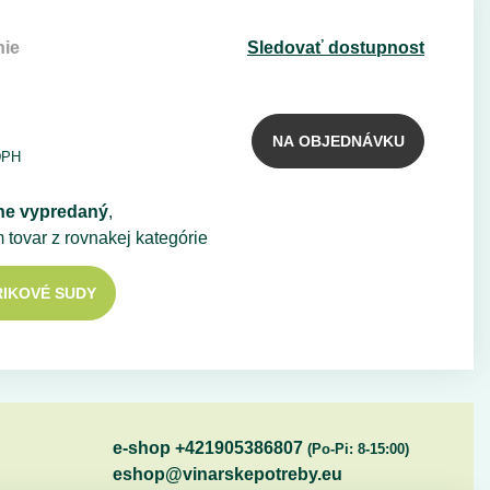
nie
Sledovať dostupnost
NA OBJEDNÁVKU
DPH
ne vypredaný
,
m tovar z rovnakej kategórie
IKOVÉ SUDY
e-shop +421905386807
(Po-Pi: 8-15:00)
eshop@vinarskepotreby.eu