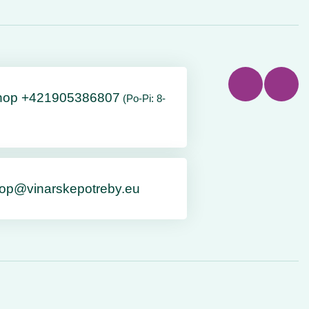
hop +421905386807
(Po-Pi: 8-
op@vinarskepotreby.eu