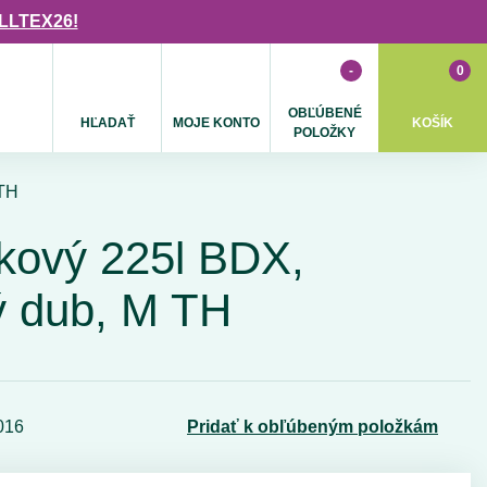
ULLTEX26!
-
0
OBĽÚBENÉ
HĽADAŤ
MOJE KONTO
KOŠÍK
POLOŽKY
 TH
kový 225l BDX,
ý dub, M TH
016
Pridať k obľúbeným položkám