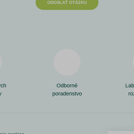
ODOSLAŤ OTÁZKU
ých
Odborné
Lab
v
poradenstvo
ro