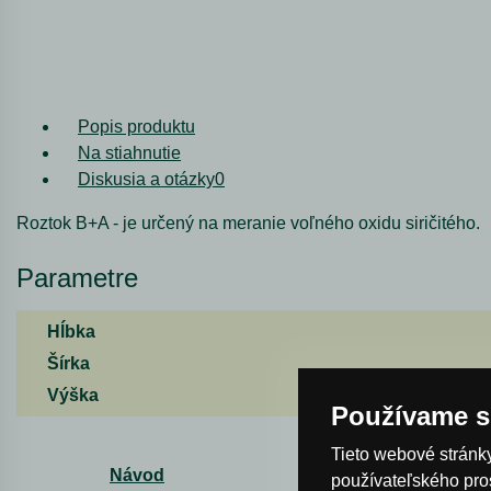
Popis produktu
Na stiahnutie
Diskusia a otázky
0
Roztok B+A - je určený na meranie voľného oxidu siričitého.
Parametre
Hĺbka
Šírka
Výška
Používame s
Tieto webové stránky
Návod
používateľského pro