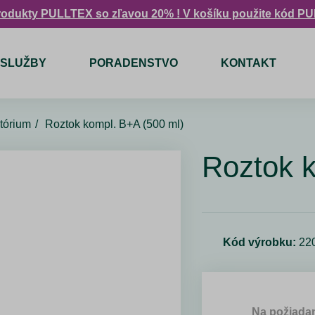
rodukty PULLTEX so zľavou 20% ! V košíku použite kód P
SLUŽBY
PORADENSTVO
KONTAKT
tórium
Roztok kompl. B+A (500 ml)
Roztok k
Kód výrobku:
22
Na požiada