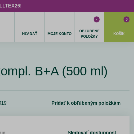
ULLTEX26!
-
0
OBĽÚBENÉ
HĽADAŤ
MOJE KONTO
KOŠÍK
POLOŽKY
ompl. B+A (500 ml)
019
Pridať k obľúbeným položkám
nie
Sledovať dostupnost