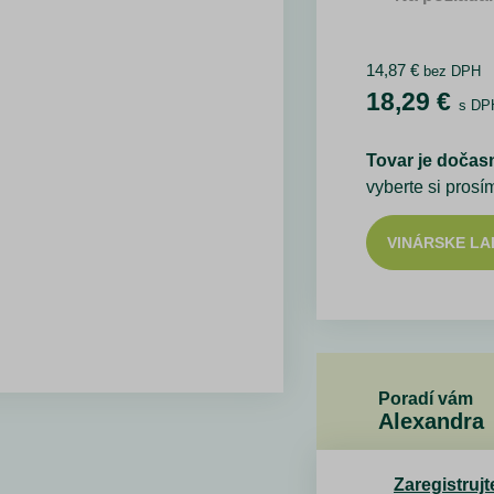
14,87
€
bez DPH
18,29
€
s DP
Tovar je dočas
vyberte si prosí
VINÁRSKE L
Poradí vám
Alexandra
Zaregistrujt