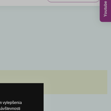
Youtube kanál
om vylepšenia
návštevnosti