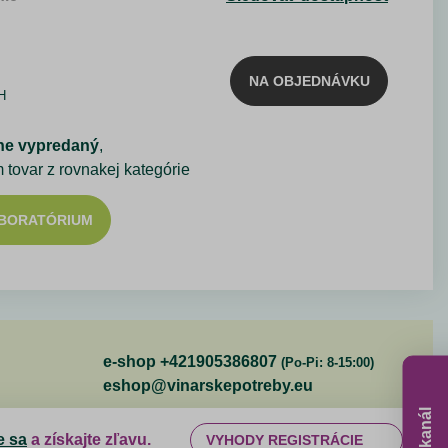
NA OBJEDNÁVKU
H
ne vypredaný
,
m tovar z rovnakej kategórie
ABORATÓRIUM
e-shop +421905386807
(Po-Pi: 8-15:00)
eshop@vinarskepotreby.eu
e sa
a získajte zľavu.
VYHODY REGISTRÁCIE