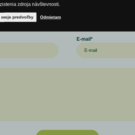
PDF
istenia zdroja návštevnosti.
Spýtajte sa nás
ť moje predvoľby
Odmietam
E-mail*