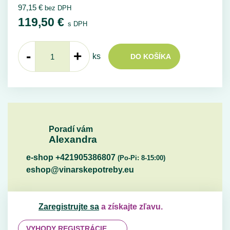
97,15
€
bez DPH
119,50
€
s DPH
-
+
ks
DO KOŠÍKA
Poradí vám
Alexandra
e-shop +421905386807
(Po-Pi: 8-15:00)
eshop@vinarskepotreby.eu
Zaregistrujte sa
a získajte zľavu.
VYHODY REGISTRÁCIE