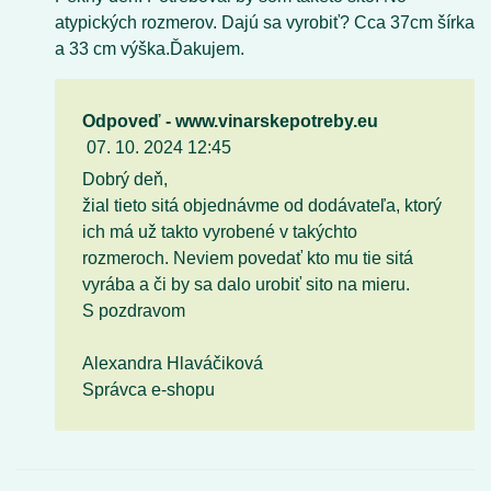
atypických rozmerov. Dajú sa vyrobiť? Cca 37cm šírka
a 33 cm výška.Ďakujem.
Odpoveď - www.vinarskepotreby.eu
07. 10. 2024 12:45
Dobrý deň,
žial tieto sitá objednávme od dodávateľa, ktorý
ich má už takto vyrobené v takýchto
rozmeroch. Neviem povedať kto mu tie sitá
vyrába a či by sa dalo urobiť sito na mieru.
S pozdravom
Alexandra Hlaváčiková
Správca e-shopu