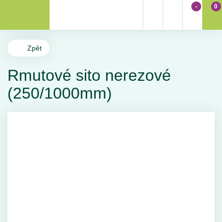
-
0
Zpět
Rmutové sito nerezové
(250/1000mm)