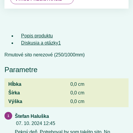
Popis produktu
Diskusia a otázky
1
Rmutové sito nerezové (250/1000mm)
Parametre
Hĺbka
0,0 cm
Šírka
0,0 cm
Výška
0,0 cm
Štefan Haluška
07. 10. 2024 12:45
Pekný deň. Potreboval by som takéto sito. No