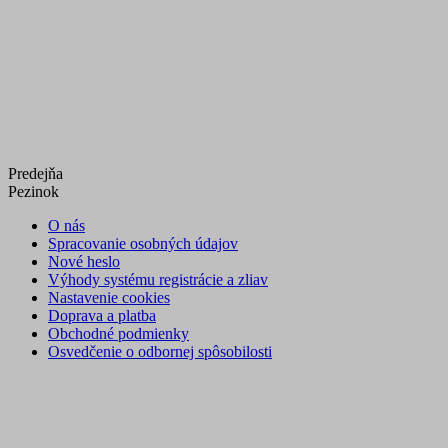
Predejňa
Pezinok
O nás
Spracovanie osobných údajov
Nové heslo
Výhody systému registrácie a zliav
Nastavenie cookies
Doprava a platba
Obchodné podmienky
Osvedčenie o odbornej spôsobilosti