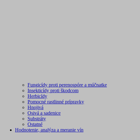
Fungicídy proti perenospóre a múčnatke
Insekticídy proti škodcom
Herbicídy
Pomocné rastlinné prípravky
Hnojivá
Osivá a sadenice
Substráty
Ostatné
Hodnotenie, analýza a meranie vín