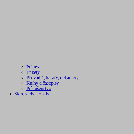
Pulltex
Etikety
Pľuvadlá, karafy, dekantéry
Knihy a časopisy
Príslušenstvo
Sklo, sudy a obaly