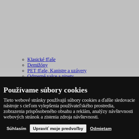
Klasické fľaše
Demižóny
PET fľaše, Kanistre a uzávery
Odmerné valce a pipety
Kartóny, drevené obaly a vrecia
Sudy a alternatívy sudov
Používame súbory cookies
Poháre
Uzávery, zátky a termokapsle
Tieto webové stránky používajú súbory cookies a ďalšie sledovacie
nástroje s cieľom vylepšenia používateľského prostredia,
zobrazenia prispôsobeného obsahu a reklám, analýzy návštevnosti
webových stránok a zistenia zdroja návštevnosti.
Súhlasím
Upraviť moje predvoľby
Odmietam