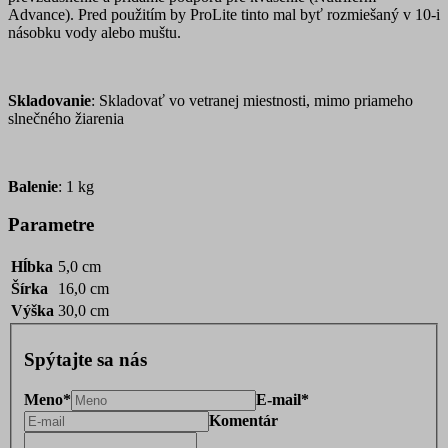
Advance). Pred použitím by ProLite tinto mal byť rozmiešaný v 10-i
násobku vody alebo muštu.
Skladovanie
: Skladovať vo vetranej miestnosti, mimo priameho
slnečného žiarenia
Balenie
: 1 kg
Parametre
Hĺbka
5,0 cm
Šírka
16,0 cm
Výška
30,0 cm
Spýtajte sa nás
Meno*
E-mail*
Komentár