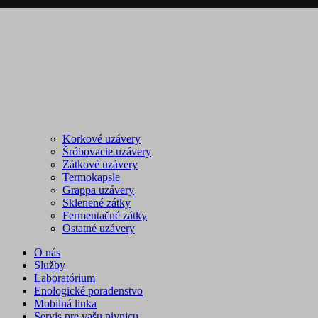
Korkové uzávery
Šróbovacie uzávery
Zátkové uzávery
Termokapsle
Grappa uzávery
Sklenené zátky
Fermentačné zátky
Ostatné uzávery
O nás
Služby
Laboratórium
Enologické poradenstvo
Mobilná linka
Servis pre vašu pivnicu