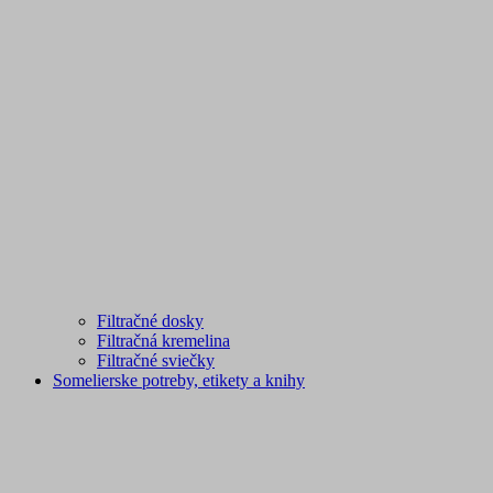
Filtračné dosky
Filtračná kremelina
Filtračné sviečky
Somelierske potreby, etikety a knihy