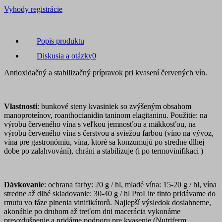
Vyhody registrácie
Popis produktu
Diskusia a otázky
0
Antioxidačný a stabilizačný prípravok pri kvasení červených vín.
Vlastnosti
: bunkové steny kvasiniek so zvýšeným obsahom
manoproteínov, roanthocianidin taninom elagitaninu. Použitie: na
výrobu červeného vína s veľkou jemnosťou a mäkkosťou, na
výrobu červeného vína s čerstvou a sviežou farbou (víno na vývoz,
vína pre gastronómiu, vína, ktoré sa konzumujú po stredne dlhej
dobe po zalahvování), chráni a stabilizuje (i po termovinifikaci )
Dávkovanie
: ochrana farby: 20 g / hl, mladé vína: 15-20 g / hl, vína
stredne až dlhé skladovanie: 30-40 g / hl ProLite tinto pridávame do
rmutu vo fáze plnenia vinifikátorů. Najlepší výsledok dosiahneme,
akonáhle po druhom až treťom dni macerácia vykonáme
prevzdušnenie a pridáme podporu pre kvasenie (Nutriferm