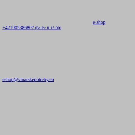
e-shop
+421905386807
(Po-Pi: 8-15:00)
eshop@vinarskepotreby.eu