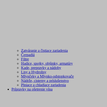
Zatváranie a čistiace zariadenia
Čerpadlá
Filtre
Hadice, spojky, objímky, armatúry
Kade, prepravky a nádoby
Lisy a Hydrolisy
Mlynčeky a Mlynko-odstopkovače
Nádrže, cisterny a príslušenstvo
Plniace a chladiace zariadenia
Prípravky na ošetrenie vína