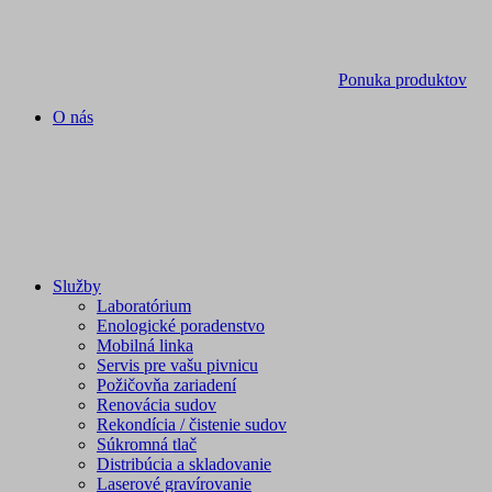
Ponuka produktov
O nás
Služby
Laboratórium
Enologické poradenstvo
Mobilná linka
Servis pre vašu pivnicu
Požičovňa zariadení
Renovácia sudov
Rekondícia / čistenie sudov
Súkromná tlač
Distribúcia a skladovanie
Laserové gravírovanie