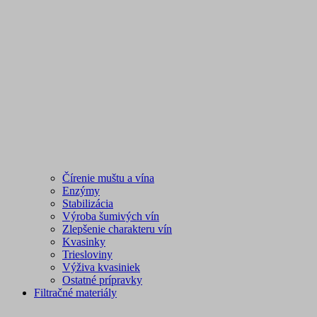
Čírenie muštu a vína
Enzýmy
Stabilizácia
Výroba šumivých vín
Zlepšenie charakteru vín
Kvasinky
Triesloviny
Výživa kvasiniek
Ostatné prípravky
Filtračné materiály