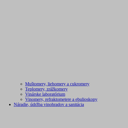
Muštomery, liehomery a cukromery
Teplomery, zrážkomery
Vinárske laboratórium
Vinomery, refraktometere a ebulioskopy
Náradie, údržba vinohradov a sanitácia