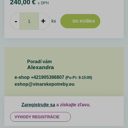
240,00
€
s DPH
-
+
ks
DO KOŠÍKA
Poradí vám
Alexandra
e-shop +421905386807
(Po-Pi: 8-15:00)
eshop@vinarskepotreby.eu
Zaregistrujte sa
a získajte zľavu.
VYHODY REGISTRÁCIE