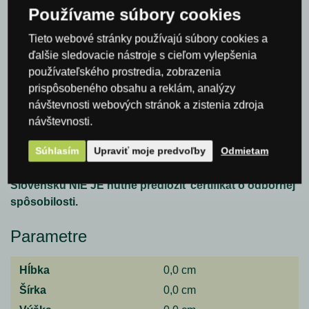
Ostružiník, Pleseň ostružiníková, po zbere, pred
Používame súbory cookies
výskytom choroby, AT 2,6 kg 1000 l max. 1× za rok,
Tieto webové stránky používajú súbory cookies a
minor. reg.: ÚKZÚZ
ďalšie sledovacie nástroje s cieľom vylepšenia
Vínna réva, Pleseň viniča, do BBCH 61 (začiatok
používateľského prostredia, zobrazenia
kvitnutia,) 21 1,5 kg minimálna koncentrácia 0,3 %
prispôsobeného obsahu a reklám, analýzy
max. 500 l max. 3×
návštevnosti webových stránok a zistenia zdroja
Vínna réva, Pleseň viniča, od BBCH 61 (počiatok
návštevnosti.
kvitnutia), 21 3 kg minimálna koncentrácia 0,3 %
max. 1000 l max. 3×
Súhlasím
Upraviť moje predvoľby
Odmietam
Balenie pre profesionálnych používateľov. Pri kúpe na
Slovensku NIE JE nutné predložiť certifikát o odbornej
spôsobilosti.
Parametre
Hĺbka
0,0 cm
Šírka
0,0 cm