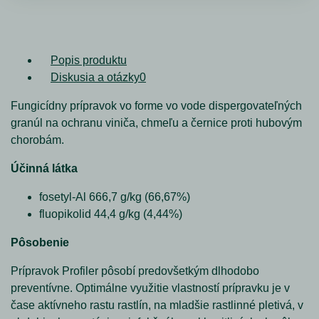
Popis produktu
Diskusia a otázky
0
Fungicídny prípravok vo forme vo vode dispergovateľných
granúl na ochranu viniča, chmeľu a černice proti hubovým
chorobám.
Účinná látka
fosetyl-Al 666,7 g/kg (66,67%)
fluopikolid 44,4 g/kg (4,44%)
Pôsobenie
Prípravok Profiler pôsobí predovšetkým dlhodobo
preventívne. Optimálne využitie vlastností prípravku je v
čase aktívneho rastu rastlín, na mladšie rastlinné pletivá, v