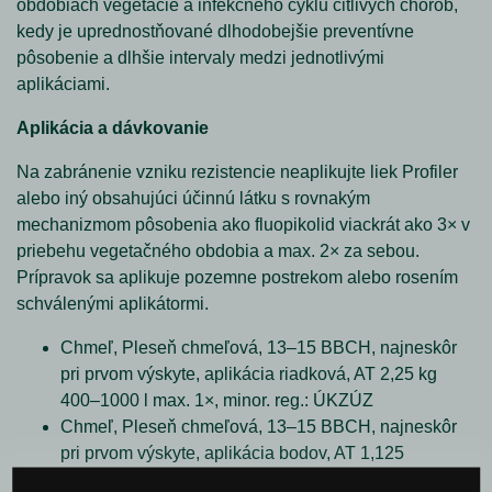
obdobiach vegetácie a infekčného cyklu citlivých chorôb,
kedy je uprednostňované dlhodobejšie preventívne
pôsobenie a dlhšie intervaly medzi jednotlivými
aplikáciami.
Aplikácia a dávkovanie
Na zabránenie vzniku rezistencie neaplikujte liek Profiler
alebo iný obsahujúci účinnú látku s rovnakým
mechanizmom pôsobenia ako fluopikolid viackrát ako 3× v
priebehu vegetačného obdobia a max. 2× za sebou.
Prípravok sa aplikuje pozemne postrekom alebo rosením
schválenými aplikátormi.
Chmeľ, Pleseň chmeľová, 13–15 BBCH, najneskôr
pri prvom výskyte, aplikácia riadková, AT 2,25 kg
400–1000 l max. 1×, minor. reg.: ÚKZÚZ
Chmeľ, Pleseň chmeľová, 13–15 BBCH, najneskôr
pri prvom výskyte, aplikácia bodov, AT 1,125
g/rastlinu, 0,2–0,5 l vody max. 1×, minor. reg.: ÚKZÚZ