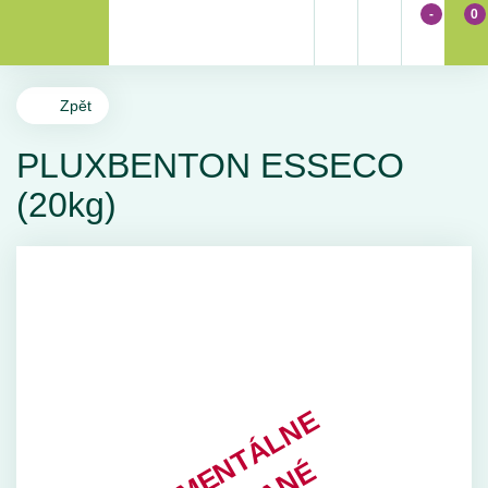
-
0
Zpět
PLUXBENTON ESSECO
(20kg)