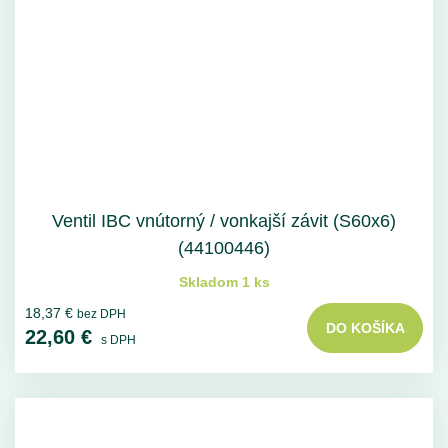
Ventil IBC vnútorný / vonkajší závit (S60x6)
(44100446)
Skladom 1 ks
18,37 €
bez DPH
DO KOŠÍKA
22,60 €
s DPH