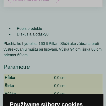
Popis produktu
Diskusia a otázky
0
Plachta ku hydrolisu 160 lt Pillan. Slúži ako zábrana proti
vystrekovaniu muštu pri lisovaní. Výška 94 cm, šírka 88 cm,
priemer 60 cm.
Parametre
Hĺbka
0,0 cm
Šírka
0,0 cm
Výška
0,0 cm
Používame súbory cookies
Spýtajte sa nás