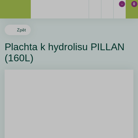
-
0
Zpět
Plachta k hydrolisu PILLAN
(160L)