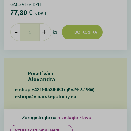
62,85
€
bez DPH
77,30
€
s DPH
-
+
ks
DO KOŠÍKA
Poradí vám
Alexandra
e-shop +421905386807
(Po-Pi: 8-15:00)
eshop@vinarskepotreby.eu
Zaregistrujte sa
a získajte zľavu.
VYHODY REGISTRÁCIE