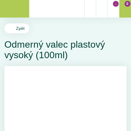
-
0
Zpět
Odmerný valec plastový
vysoký (100ml)