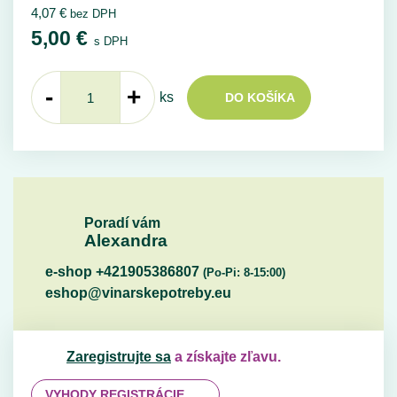
4,07
€
bez DPH
5,00
€
s DPH
-
+
ks
DO KOŠÍKA
Poradí vám
Alexandra
e-shop +421905386807
(Po-Pi: 8-15:00)
eshop@vinarskepotreby.eu
Zaregistrujte sa
a získajte zľavu.
VYHODY REGISTRÁCIE