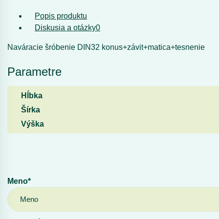
Popis produktu
Diskusia a otázky
0
Naváracie šróbenie DIN32 konus+závit+matica+tesnenie
Parametre
Hĺbka
Šírka
Výška
Meno*