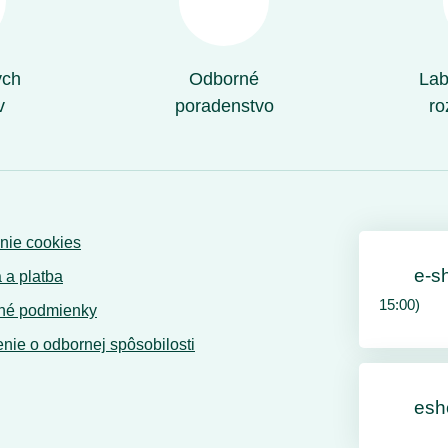
ých
Odborné
Lab
v
poradenstvo
ro
nie cookies
e-s
 a platba
15:00)
né podmienky
nie o odbornej spôsobilosti
esh