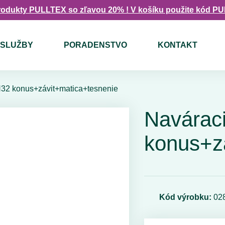
rodukty PULLTEX so zľavou 20% ! V košíku použite kód P
SLUŽBY
PORADENSTVO
KONTAKT
N32 konus+závit+matica+tesnenie
Navárac
konus+z
Kód výrobku:
02