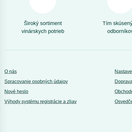
Široký sortiment
Tím skúsen
vinárskych potrieb
odborníko
O nás
Nastave
Spracovanie osobných údajov
Doprava
Nové heslo
Obchod
Výhody systému registrácie a zliav
Osvedče