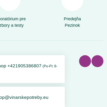
oratórium pre
Predejňa
zbory a testy
Pezinok
hop +421905386807
(Po-Pi: 8-
op@vinarskepotreby.eu