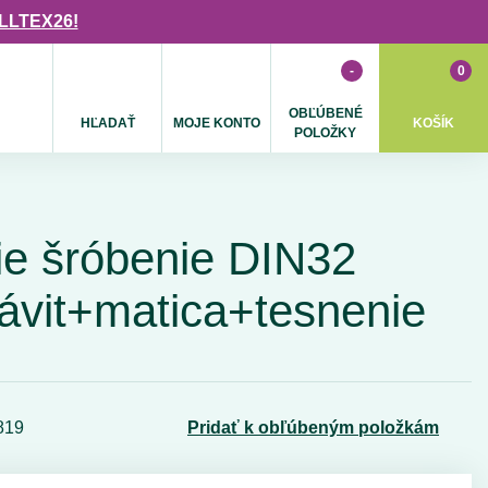
ULLTEX26!
-
0
OBĽÚBENÉ
HĽADAŤ
MOJE KONTO
KOŠÍK
POLOŽKY
ie šróbenie DIN32
ávit+matica+tesnenie
819
Pridať k obľúbeným položkám