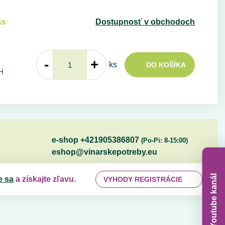
ks
Dostupnosť v obchodoch
-
+
ks
DO KOŠÍKA
H
e-shop +421905386807
(Po-Pi: 8-15:00)
eshop@vinarskepotreby.eu
Youtube kanál
e sa
a získajte zľavu.
VYHODY REGISTRÁCIE