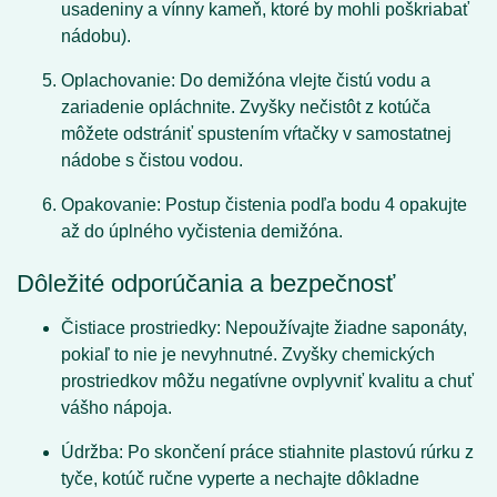
usadeniny a vínny kameň, ktoré by mohli poškriabať
nádobu).
Oplachovanie:
Do demižóna vlejte čistú vodu a
zariadenie opláchnite. Zvyšky nečistôt z kotúča
môžete odstrániť spustením vŕtačky v samostatnej
nádobe s čistou vodou.
Opakovanie:
Postup čistenia podľa bodu 4 opakujte
až do úplného vyčistenia demižóna.
Dôležité odporúčania a bezpečnosť
Čistiace prostriedky:
Nepoužívajte žiadne saponáty,
pokiaľ to nie je nevyhnutné. Zvyšky chemických
prostriedkov môžu negatívne ovplyvniť kvalitu a chuť
vášho nápoja.
Údržba:
Po skončení práce stiahnite plastovú rúrku z
tyče, kotúč ručne vyperte a nechajte dôkladne