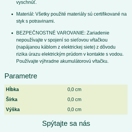
vyschnúť.
Materiál:
Všetky použité materiály sú certifikované na
styk s potravinami.
BEZPEČNOSTNÉ VAROVANIE:
Zariadenie
nepoužívajte
v spojení so sieťovou vŕtačkou
(napájanou káblom z elektrickej siete) z dôvodu
rizika úrazu elektrickým prúdom v kontakte s vodou.
Používajte výhradne akumulátorovú vŕtačku.
Parametre
Hĺbka
0,0 cm
Šírka
0,0 cm
Výška
0,0 cm
Spýtajte sa nás