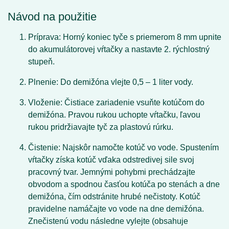
Návod na použitie
Príprava:
Horný koniec tyče s priemerom 8 mm upnite
do akumulátorovej vŕtačky a nastavte 2. rýchlostný
stupeň.
Plnenie:
Do demižóna vlejte 0,5 – 1 liter vody.
Vloženie:
Čistiace zariadenie vsuňte kotúčom do
demižóna. Pravou rukou uchopte vŕtačku, ľavou
rukou pridržiavajte tyč za plastovú rúrku.
Čistenie:
Najskôr namočte kotúč vo vode. Spustením
vŕtačky získa kotúč vďaka odstredivej sile svoj
pracovný tvar. Jemnými pohybmi prechádzajte
obvodom a spodnou časťou kotúča po stenách a dne
demižóna, čím odstránite hrubé nečistoty. Kotúč
pravidelne namáčajte vo vode na dne demižóna.
Znečistenú vodu následne vylejte (obsahuje