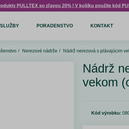
rodukty PULLTEX so zľavou 20% ! V košíku použite kód P
SLUŽBY
PORADENSTVO
KONTAKT
lušenstvo
Nerezové nádrže
Nádrž nerezová s plávajúcim ve
Nádrž ne
vekom (o
Kód výrobku:
08