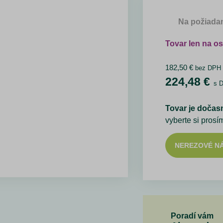
Na požiada
Tovar len na o
182,50
€
bez DPH
224,48
€
s 
Tovar je dočas
vyberte si prosí
NEREZOVÉ N
Poradí vám