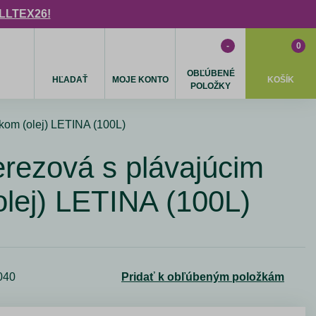
ULLTEX26!
-
0
OBĽÚBENÉ
HĽADAŤ
MOJE KONTO
KOŠÍK
POLOŽKY
kom (olej) LETINA (100L)
rezová s plávajúcim
lej) LETINA (100L)
040
Pridať k obľúbeným položkám