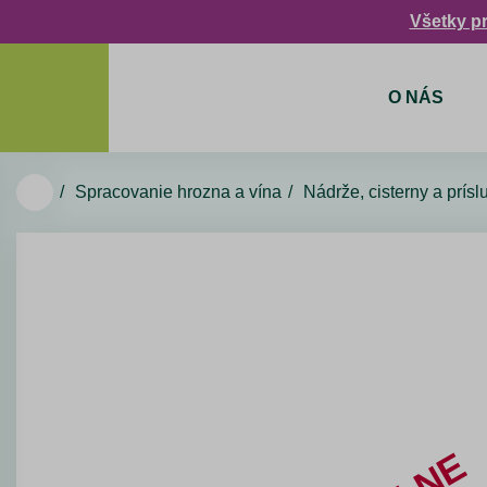
Všetky p
O NÁS
Spracovanie hrozna a vína
Nádrže, cisterny a prís