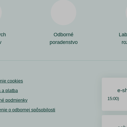
ých
Odborné
Lab
v
poradenstvo
ro
nie cookies
e-s
 a platba
15:00)
né podmienky
nie o odbornej spôsobilosti