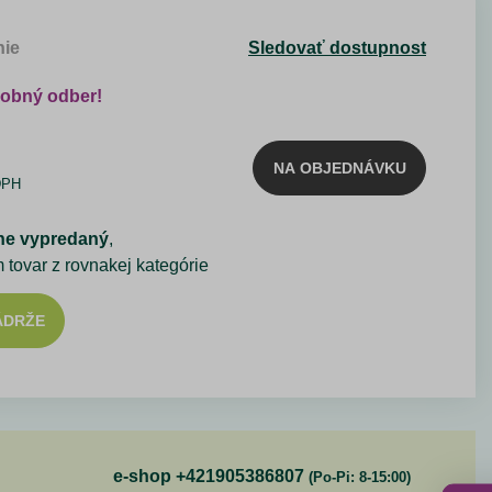
nie
Sledovať dostupnost
sobný odber!
NA OBJEDNÁVKU
DPH
ne vypredaný
,
m tovar z rovnakej kategórie
ÁDRŽE
e-shop +421905386807
(Po-Pi: 8-15:00)