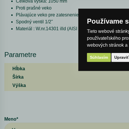
Celková výška: 1050 mm
Proti prašné veko
Plávajúce veko pre zatesnenie pomocou parafínového 
Používame s
Spodný ventil 1/2"
Materiál : W.nr.14301 illd (AISI 304) hrúbka 0,6 mm.*
Tieto webové stránky
používateľského pro
webových stránok a z
Parametre
Súhlasím
Upravi
Hĺbka
Šírka
Výška
Meno*