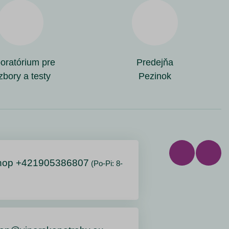
oratórium pre
Predejňa
zbory a testy
Pezinok
hop +421905386807
(Po-Pi: 8-