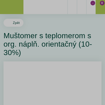
-
0
Zpět
Muštomer s teplomerom s
org. náplň. orientačný (10-
30%)