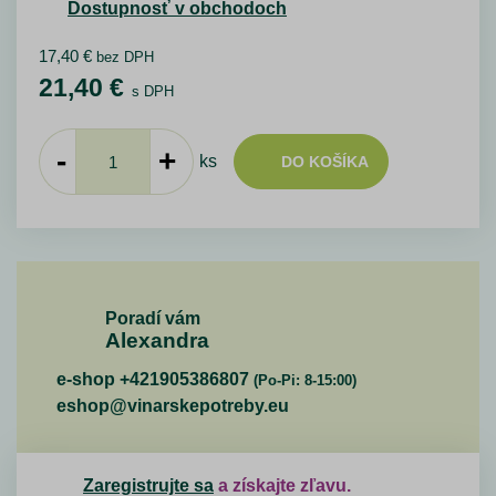
Dostupnosť v obchodoch
17,40
€
bez DPH
21,40
€
s DPH
-
+
ks
DO KOŠÍKA
Poradí vám
Alexandra
e-shop +421905386807
(Po-Pi: 8-15:00)
eshop@vinarskepotreby.eu
Zaregistrujte sa
a získajte zľavu.