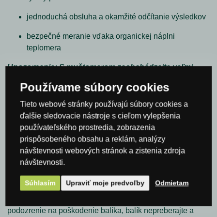
jednoduchá obsluha a okamžité odčítanie výsledkov
bezpečné meranie vďaka organickej náplni
teplomera
Upozornenie: S muštomerom zaobchádzajte veľmi
opatrne, ide o krehký sklenený prístroj. Skladujte v
Používame súbory cookies
ochrannom obale na bezpečnom mieste.
Tieto webové stránky používajú súbory cookies a
Dôležité:
ďalšie sledovacie nástroje s cieľom vylepšenia
používateľského prostredia, zobrazenia
UPOZORNENIE:
Z dôvodu krehkosti produktu
nebudeme
prispôsobeného obsahu a reklám, analýzy
akceptovať reklamácie poškodeného produktu pri
návštevnosti webových stránok a zistenia zdroja
preprave, ak zákazník preberie očividne poškodený balík.
návštevnosti.
Zákazník je pri preberaní produktu povinný skontrolovať
vizuálne balík, či nenesie známky poškodenia alebo zlého
Súhlasím
Upraviť moje predvoľby
Odmietam
zaobchádzania. Jedná sa o sklenený produkt. Aj menšie
búchanie z balíkom môže produkt poškodiť. Pokial máte
podozrenie na poškodenie balíka, balík nepreberajte a