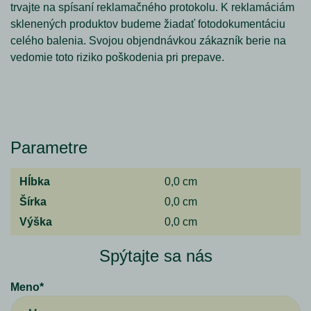
trvajte na spísaní reklamačného protokolu. K reklamáciám
sklenených produktov budeme žiadať fotodokumentáciu
celého balenia. Svojou objendnávkou zákazník berie na
vedomie toto riziko poškodenia pri prepave.
Parametre
Hĺbka
0,0 cm
Šírka
0,0 cm
Výška
0,0 cm
Spýtajte sa nás
Meno*