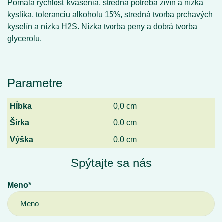
Pomalá rýchlosť kvasenia, stredná potreba živín a nízka
kyslíka, toleranciu alkoholu 15%, stredná tvorba prchavých
kyselín a nízka H2S. Nízka tvorba peny a dobrá tvorba
glycerolu.
Parametre
Hĺbka
0,0 cm
Šírka
0,0 cm
Výška
0,0 cm
Spýtajte sa nás
Meno*