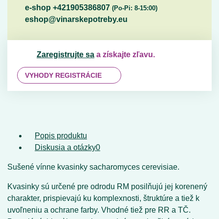
e-shop +421905386807
(Po-Pi: 8-15:00)
eshop@vinarskepotreby.eu
Zaregistrujte sa
a získajte zľavu.
VYHODY REGISTRÁCIE
Popis produktu
Diskusia a otázky
0
Sušené vínne kvasinky sacharomyces cerevisiae.
Kvasinky sú určené pre odrodu RM posilňujú jej korenený
charakter, prispievajú ku komplexnosti, štruktúre a tiež k
uvoľneniu a ochrane farby. Vhodné tiež pre RR a TČ.